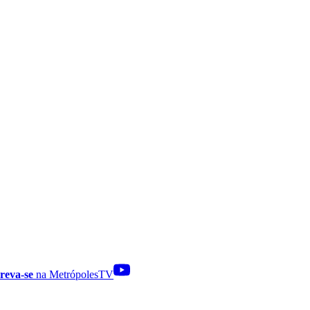
reva-se
na MetrópolesTV