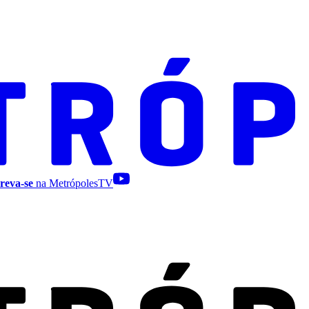
reva-se
na MetrópolesTV