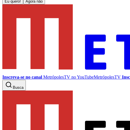
Eu quero!
Agora não
Inscreva-se no canal
MetrópolesTV no
YouTube
MetrópolesTV
Insc
Busca