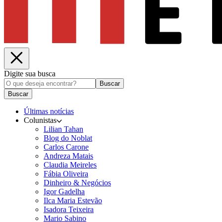
Digite sua busca
Buscar
Buscar
Últimas notícias
Colunistas
Lilian Tahan
Blog do Noblat
Carlos Carone
Andreza Matais
Claudia Meireles
Fábia Oliveira
Dinheiro & Negócios
Igor Gadelha
Ilca Maria Estevão
Isadora Teixeira
Mario Sabino