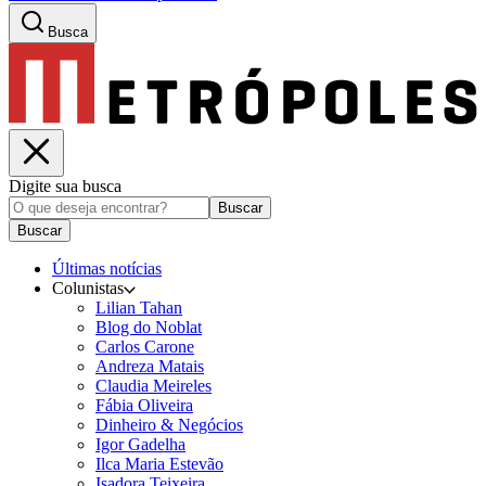
Busca
Digite sua busca
Buscar
Buscar
Últimas notícias
Colunistas
Lilian Tahan
Blog do Noblat
Carlos Carone
Andreza Matais
Claudia Meireles
Fábia Oliveira
Dinheiro & Negócios
Igor Gadelha
Ilca Maria Estevão
Isadora Teixeira