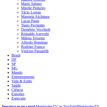
Mario Sabino
Mirelle Pinheiro
Tácio Lorran
Manoela Alcântara
Lucas Pasin
Tiago Pavinatto
Demétrio Vecchioli
Reinaldo Azevedo
Milena Teixeira
Alfredo Henrique
Rodrigo França
Vinícius Passarelli
Brasil
DF
SP
MG
Mundo
Entretenimento
Vida & Estilo
Saúde
Ciência
Esportes
Especiais
Inscreva-se no canal
MetrópolesTV no
YouTube
MetrópolesTV