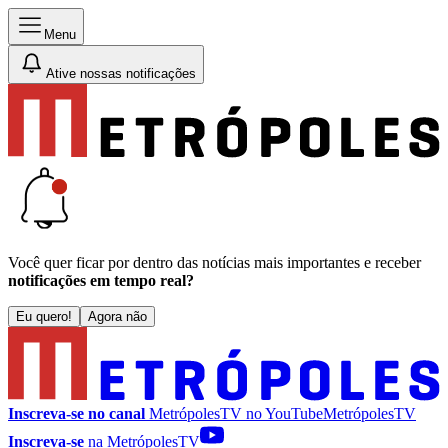
Menu
Ative nossas notificações
Você quer ficar por dentro das notícias mais importantes e receber
notificações em tempo real?
Eu quero!
Agora não
Inscreva-se no canal
MetrópolesTV no
YouTube
MetrópolesTV
Inscreva-se
na MetrópolesTV