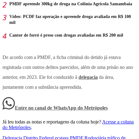
PMDF apreende 300kg de droga na Colônia Agrícola Samambaia
Vídeo: PCDF faz operação e apreende droga avaliada em R$ 100
mil
Cantor de forró é preso com drogas avaliadas em R$ 200 mil
De acordo com a PMDF, a ficha criminal do detido já estava
registrada com outros delitos parecidos, além de uma prisão no ano
anterior, em 2023. Ele foi conduzido à
delegacia
da área,
juntamente com a substância apreendida.
Entre no canal de WhatsApp
do
Metrópoles
Já leu todas as notas e reportagens da coluna hoje?
Acesse a coluna
do Metrópoles
.
Delegacia
,
Distrito Federal
,
ecstasy
,
PMDF
,
Rodoviária
,
tráfico de