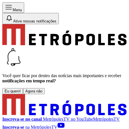
Menu
Ative nossas notificações
Você quer ficar por dentro das notícias mais importantes e receber
notificações em tempo real?
Eu quero!
Agora não
Inscreva-se no canal
MetrópolesTV no
YouTube
MetrópolesTV
Inscreva-se
na MetrópolesTV