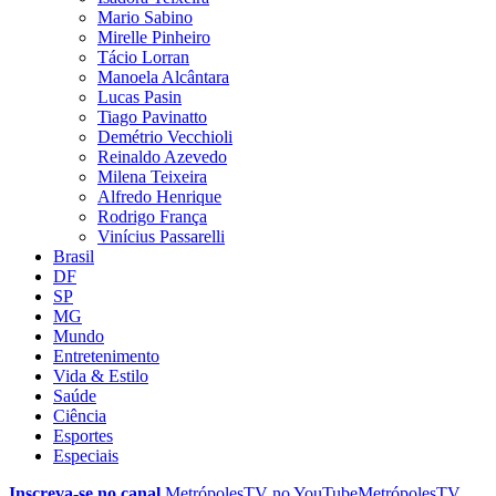
Mario Sabino
Mirelle Pinheiro
Tácio Lorran
Manoela Alcântara
Lucas Pasin
Tiago Pavinatto
Demétrio Vecchioli
Reinaldo Azevedo
Milena Teixeira
Alfredo Henrique
Rodrigo França
Vinícius Passarelli
Brasil
DF
SP
MG
Mundo
Entretenimento
Vida & Estilo
Saúde
Ciência
Esportes
Especiais
Inscreva-se no canal
MetrópolesTV no
YouTube
MetrópolesTV