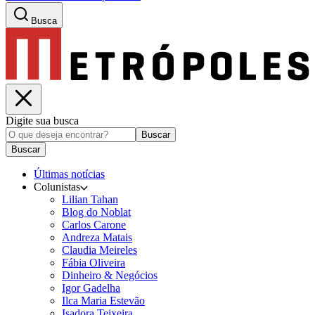
Busca
Digite sua busca
Buscar
Buscar
Últimas notícias
Colunistas
Lilian Tahan
Blog do Noblat
Carlos Carone
Andreza Matais
Claudia Meireles
Fábia Oliveira
Dinheiro & Negócios
Igor Gadelha
Ilca Maria Estevão
Isadora Teixeira