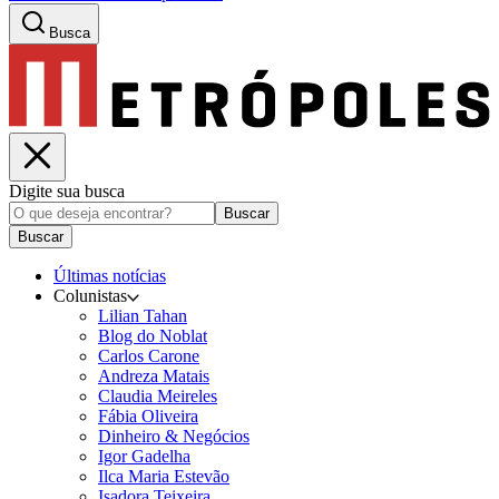
Busca
Digite sua busca
Buscar
Buscar
Últimas notícias
Colunistas
Lilian Tahan
Blog do Noblat
Carlos Carone
Andreza Matais
Claudia Meireles
Fábia Oliveira
Dinheiro & Negócios
Igor Gadelha
Ilca Maria Estevão
Isadora Teixeira