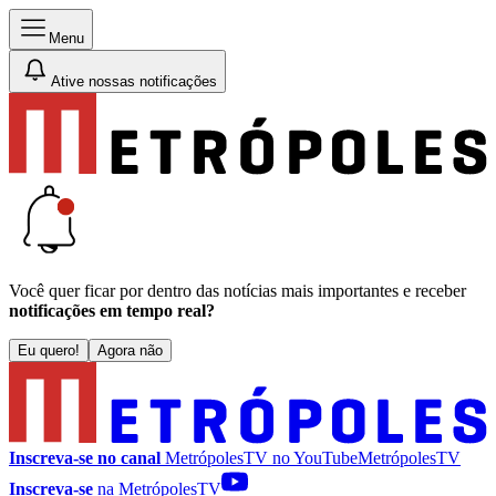
Menu
Ative nossas notificações
Você quer ficar por dentro das notícias mais importantes e receber
notificações em tempo real?
Eu quero!
Agora não
Inscreva-se no canal
MetrópolesTV no
YouTube
MetrópolesTV
Inscreva-se
na MetrópolesTV