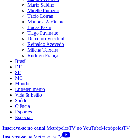
Mario Sabino
Mirelle Pinheiro
Tácio Lorran
Manoela Alcântara
Lucas Pasin
Tiago Pavinatto
Demétrio Vecchioli
Reinaldo Azevedo
Milena Teixeira
Rodrigo França
Brasil
DF
SP
MG
Mundo
Entretenimento
Vida & Estilo
Saúde
Ciência
Esportes
Especiais
Inscreva-se no canal
MetrópolesTV no
YouTube
MetrópolesTV
Inscreva-se
na MetrópolesTV