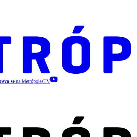
reva-se
na MetrópolesTV