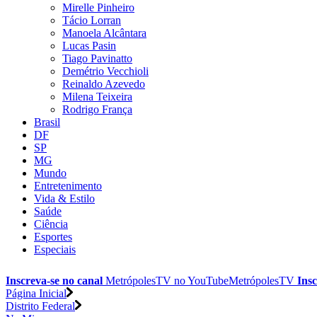
Mirelle Pinheiro
Tácio Lorran
Manoela Alcântara
Lucas Pasin
Tiago Pavinatto
Demétrio Vecchioli
Reinaldo Azevedo
Milena Teixeira
Rodrigo França
Brasil
DF
SP
MG
Mundo
Entretenimento
Vida & Estilo
Saúde
Ciência
Esportes
Especiais
Inscreva-se no canal
MetrópolesTV no
YouTube
MetrópolesTV
Insc
Página Inicial
Distrito Federal