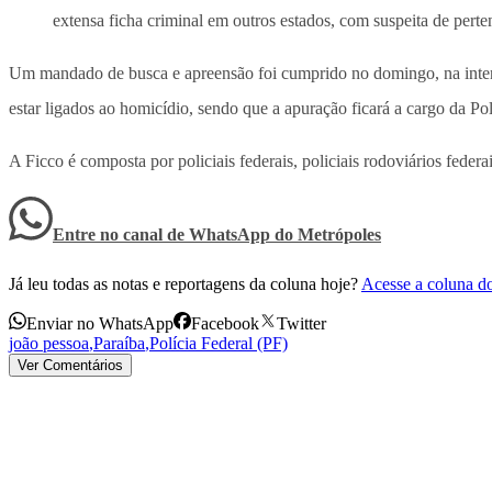
extensa ficha criminal em outros estados, com suspeita de perte
Um mandado de busca e apreensão foi cumprido no domingo, na intençã
estar ligados ao homicídio, sendo que a apuração ficará a cargo da Pol
A Ficco é composta por policiais federais, policiais rodoviários federai
Entre no canal de WhatsApp
do
Metrópoles
Já leu todas as notas e reportagens da coluna hoje?
Acesse a coluna d
Enviar no WhatsApp
Facebook
Twitter
joão pessoa
,
Paraíba
,
Polícia Federal (PF)
Ver Comentários