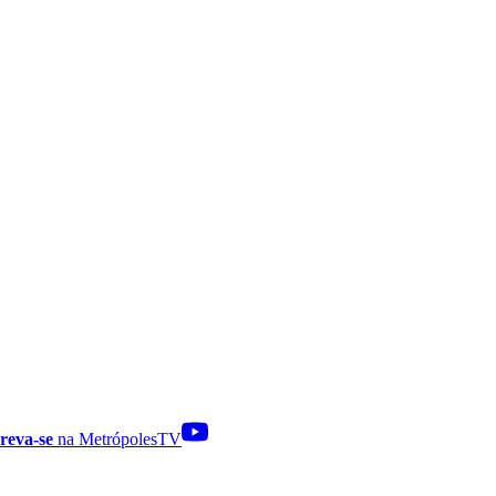
reva-se
na MetrópolesTV