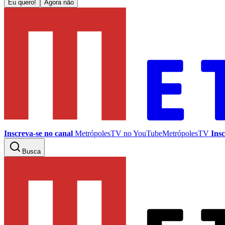
Eu quero!
Agora não
Inscreva-se no canal
MetrópolesTV no
YouTube
MetrópolesTV
Insc
Busca