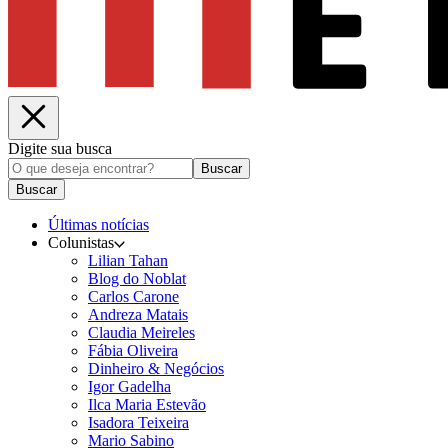
Digite sua busca
Buscar
Buscar
Últimas notícias
Colunistas
Lilian Tahan
Blog do Noblat
Carlos Carone
Andreza Matais
Claudia Meireles
Fábia Oliveira
Dinheiro & Negócios
Igor Gadelha
Ilca Maria Estevão
Isadora Teixeira
Mario Sabino