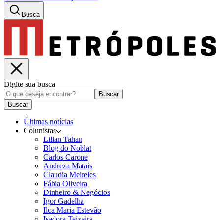
Busca
Digite sua busca
Buscar
Buscar
Últimas notícias
Colunistas
Lilian Tahan
Blog do Noblat
Carlos Carone
Andreza Matais
Claudia Meireles
Fábia Oliveira
Dinheiro & Negócios
Igor Gadelha
Ilca Maria Estevão
Isadora Teixeira