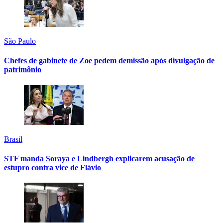
São Paulo
Chefes de gabinete de Zoe pedem demissão após divulgação de
patrimônio
Brasil
STF manda Soraya e Lindbergh explicarem acusação de
estupro contra vice de Flávio