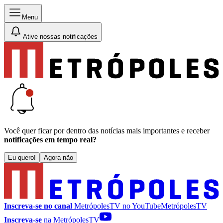
Menu
Ative nossas notificações
Você quer ficar por dentro das notícias mais importantes e receber
notificações em tempo real?
Eu quero!
Agora não
Inscreva-se no canal
MetrópolesTV no
YouTube
MetrópolesTV
Inscreva-se
na MetrópolesTV