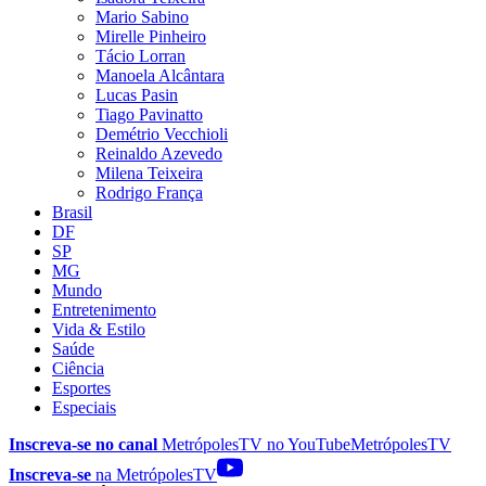
Mario Sabino
Mirelle Pinheiro
Tácio Lorran
Manoela Alcântara
Lucas Pasin
Tiago Pavinatto
Demétrio Vecchioli
Reinaldo Azevedo
Milena Teixeira
Rodrigo França
Brasil
DF
SP
MG
Mundo
Entretenimento
Vida & Estilo
Saúde
Ciência
Esportes
Especiais
Inscreva-se no canal
MetrópolesTV no
YouTube
MetrópolesTV
Inscreva-se
na MetrópolesTV