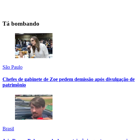
Tá bombando
São Paulo
Chefes de gabinete de Zoe pedem demissão após divulgação de
patrimônio
Brasil