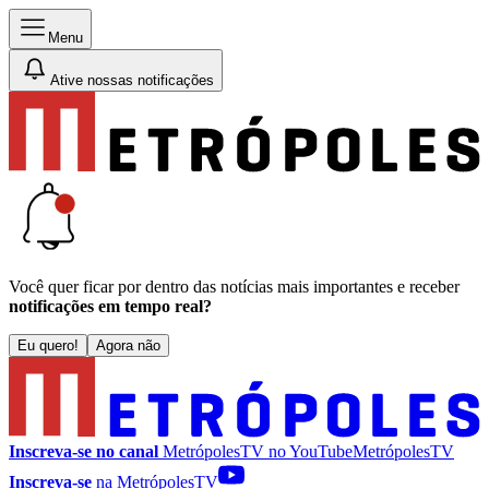
Menu
Ative nossas notificações
Você quer ficar por dentro das notícias mais importantes e receber
notificações em tempo real?
Eu quero!
Agora não
Inscreva-se no canal
MetrópolesTV no
YouTube
MetrópolesTV
Inscreva-se
na MetrópolesTV