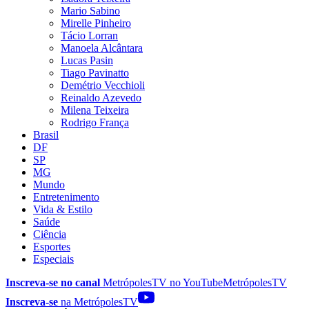
Mario Sabino
Mirelle Pinheiro
Tácio Lorran
Manoela Alcântara
Lucas Pasin
Tiago Pavinatto
Demétrio Vecchioli
Reinaldo Azevedo
Milena Teixeira
Rodrigo França
Brasil
DF
SP
MG
Mundo
Entretenimento
Vida & Estilo
Saúde
Ciência
Esportes
Especiais
Inscreva-se no canal
MetrópolesTV no
YouTube
MetrópolesTV
Inscreva-se
na MetrópolesTV