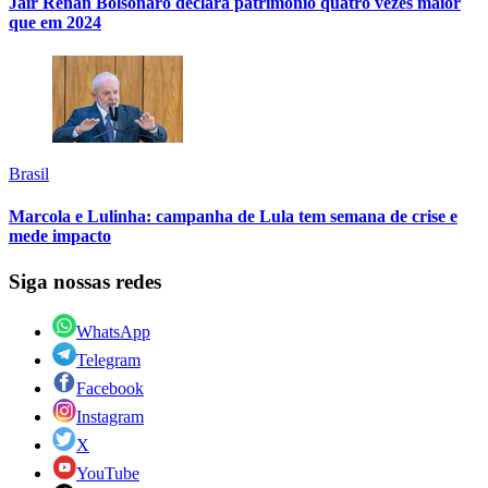
Jair Renan Bolsonaro declara patrimônio quatro vezes maior
que em 2024
Brasil
Marcola e Lulinha: campanha de Lula tem semana de crise e
mede impacto
Siga nossas redes
WhatsApp
Telegram
Facebook
Instagram
X
YouTube