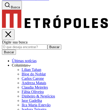
Busca
Digite sua busca
Buscar
Buscar
Últimas notícias
Colunistas
Lilian Tahan
Blog do Noblat
Carlos Carone
Andreza Matais
Claudia Meireles
Fábia Oliveira
Dinheiro & Negócios
Igor Gadelha
Ilca Maria Estevão
Isadora Teixeira