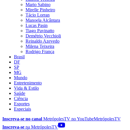
Mario Sabino
Mirelle Pinheiro
Tácio Lorran
Manoela Alcântara
Lucas Pasin
Tiago Pavinatto
Demétrio Vecchioli
Reinaldo Azevedo
Milena Teixeira
Rodrigo França
Brasil
DF
SP
MG
Mundo
Entretenimento
Vida & Estilo
Saúde
Ciência
Esportes
Especiais
Inscreva-se no canal
MetrópolesTV no
YouTube
MetrópolesTV
Inscreva-se
na MetrópolesTV