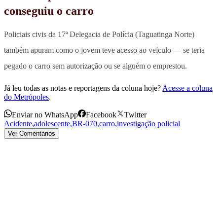
conseguiu o carro
Policiais civis da 17ª Delegacia de Polícia (Taguatinga Norte)
também
apuram como o jovem teve acesso ao veículo — se teria
pegado o carro sem autorização ou se alguém o emprestou.
Já leu todas as notas e reportagens da coluna hoje?
Acesse a coluna
do Metrópoles
.
Enviar no WhatsApp
Facebook
Twitter
Acidente
,
adolescente
,
BR-070
,
carro
,
investigação policial
Ver Comentários