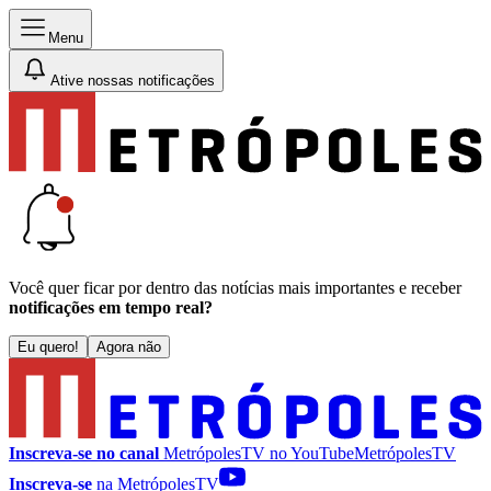
Menu
Ative nossas notificações
Você quer ficar por dentro das notícias mais importantes e receber
notificações em tempo real?
Eu quero!
Agora não
Inscreva-se no canal
MetrópolesTV no
YouTube
MetrópolesTV
Inscreva-se
na MetrópolesTV