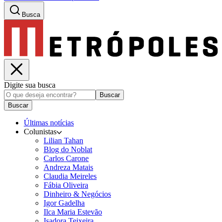
Busca
Digite sua busca
Buscar
Buscar
Últimas notícias
Colunistas
Lilian Tahan
Blog do Noblat
Carlos Carone
Andreza Matais
Claudia Meireles
Fábia Oliveira
Dinheiro & Negócios
Igor Gadelha
Ilca Maria Estevão
Isadora Teixeira