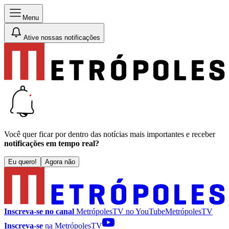
Menu
Ative nossas notificações
Você quer ficar por dentro das notícias mais importantes e receber
notificações em tempo real?
Eu quero!
Agora não
Inscreva-se no canal
MetrópolesTV no
YouTube
MetrópolesTV
Inscreva-se
na MetrópolesTV