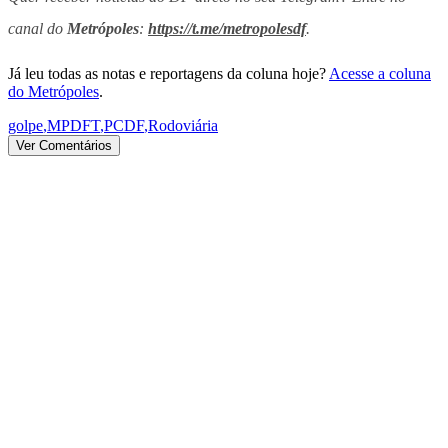
canal do
Metrópoles
:
https://t.me/metropolesdf
.
Já leu todas as notas e reportagens da coluna hoje?
Acesse a coluna
do Metrópoles
.
golpe
,
MPDFT
,
PCDF
,
Rodoviária
Ver Comentários