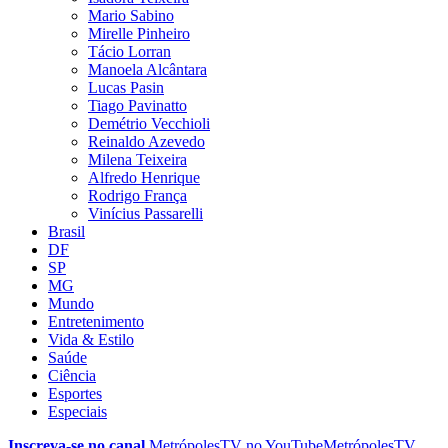
Mario Sabino
Mirelle Pinheiro
Tácio Lorran
Manoela Alcântara
Lucas Pasin
Tiago Pavinatto
Demétrio Vecchioli
Reinaldo Azevedo
Milena Teixeira
Alfredo Henrique
Rodrigo França
Vinícius Passarelli
Brasil
DF
SP
MG
Mundo
Entretenimento
Vida & Estilo
Saúde
Ciência
Esportes
Especiais
Inscreva-se no canal
MetrópolesTV no
YouTube
MetrópolesTV