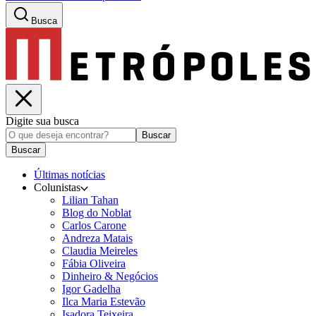
Busca
Digite sua busca
Buscar
Buscar
Últimas notícias
Colunistas
Lilian Tahan
Blog do Noblat
Carlos Carone
Andreza Matais
Claudia Meireles
Fábia Oliveira
Dinheiro & Negócios
Igor Gadelha
Ilca Maria Estevão
Isadora Teixeira