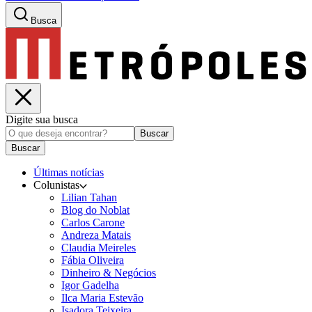
Busca
Digite sua busca
Buscar
Buscar
Últimas notícias
Colunistas
Lilian Tahan
Blog do Noblat
Carlos Carone
Andreza Matais
Claudia Meireles
Fábia Oliveira
Dinheiro & Negócios
Igor Gadelha
Ilca Maria Estevão
Isadora Teixeira