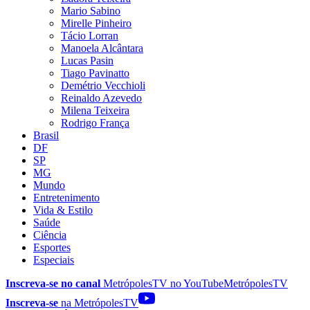
Mario Sabino
Mirelle Pinheiro
Tácio Lorran
Manoela Alcântara
Lucas Pasin
Tiago Pavinatto
Demétrio Vecchioli
Reinaldo Azevedo
Milena Teixeira
Rodrigo França
Brasil
DF
SP
MG
Mundo
Entretenimento
Vida & Estilo
Saúde
Ciência
Esportes
Especiais
Inscreva-se no canal
MetrópolesTV no
YouTube
MetrópolesTV
Inscreva-se
na MetrópolesTV