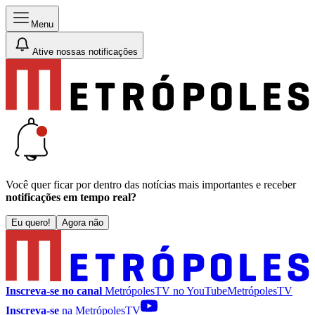
Menu
Ative nossas notificações
Você quer ficar por dentro das notícias mais importantes e receber
notificações em tempo real?
Eu quero!
Agora não
Inscreva-se no canal
MetrópolesTV no
YouTube
MetrópolesTV
Inscreva-se
na MetrópolesTV