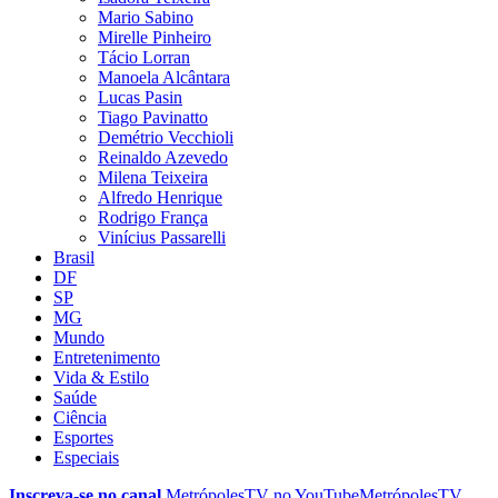
Mario Sabino
Mirelle Pinheiro
Tácio Lorran
Manoela Alcântara
Lucas Pasin
Tiago Pavinatto
Demétrio Vecchioli
Reinaldo Azevedo
Milena Teixeira
Alfredo Henrique
Rodrigo França
Vinícius Passarelli
Brasil
DF
SP
MG
Mundo
Entretenimento
Vida & Estilo
Saúde
Ciência
Esportes
Especiais
Inscreva-se no canal
MetrópolesTV no
YouTube
MetrópolesTV