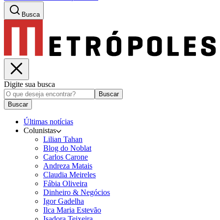
Busca
Digite sua busca
Buscar
Buscar
Últimas notícias
Colunistas
Lilian Tahan
Blog do Noblat
Carlos Carone
Andreza Matais
Claudia Meireles
Fábia Oliveira
Dinheiro & Negócios
Igor Gadelha
Ilca Maria Estevão
Isadora Teixeira