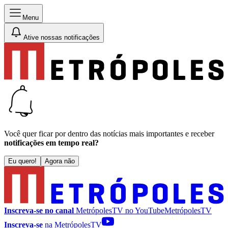
Menu
Ative nossas notificações
Você quer ficar por dentro das notícias mais importantes e receber
notificações em tempo real?
Eu quero!
Agora não
Inscreva-se no canal
MetrópolesTV no
YouTube
MetrópolesTV
Inscreva-se
na MetrópolesTV