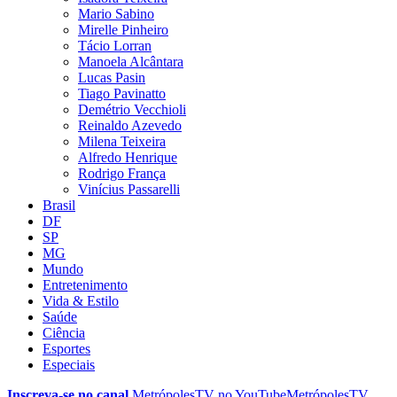
Mario Sabino
Mirelle Pinheiro
Tácio Lorran
Manoela Alcântara
Lucas Pasin
Tiago Pavinatto
Demétrio Vecchioli
Reinaldo Azevedo
Milena Teixeira
Alfredo Henrique
Rodrigo França
Vinícius Passarelli
Brasil
DF
SP
MG
Mundo
Entretenimento
Vida & Estilo
Saúde
Ciência
Esportes
Especiais
Inscreva-se no canal
MetrópolesTV no
YouTube
MetrópolesTV