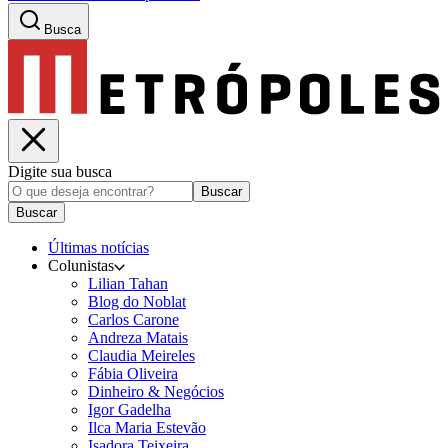
Busca
Digite sua busca
Buscar
Buscar
Últimas notícias
Colunistas
Lilian Tahan
Blog do Noblat
Carlos Carone
Andreza Matais
Claudia Meireles
Fábia Oliveira
Dinheiro & Negócios
Igor Gadelha
Ilca Maria Estevão
Isadora Teixeira