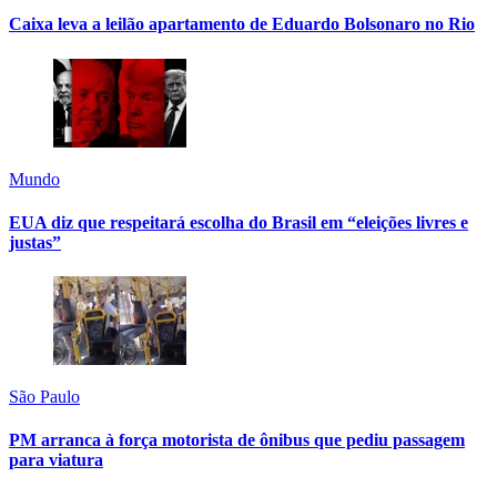
Caixa leva a leilão apartamento de Eduardo Bolsonaro no Rio
Mundo
EUA diz que respeitará escolha do Brasil em “eleições livres e
justas”
São Paulo
PM arranca à força motorista de ônibus que pediu passagem
para viatura