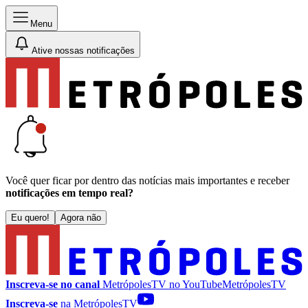
Menu
Ative nossas notificações
Você quer ficar por dentro das notícias mais importantes e receber
notificações em tempo real?
Eu quero!
Agora não
Inscreva-se no canal
MetrópolesTV no
YouTube
MetrópolesTV
Inscreva-se
na MetrópolesTV