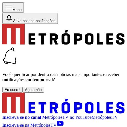
Menu
Ative nossas notificações
Você quer ficar por dentro das notícias mais importantes e receber
notificações em tempo real?
Eu quero!
Agora não
Inscreva-se no canal
MetrópolesTV no
YouTube
MetrópolesTV
Inscreva-se
na MetrópolesTV