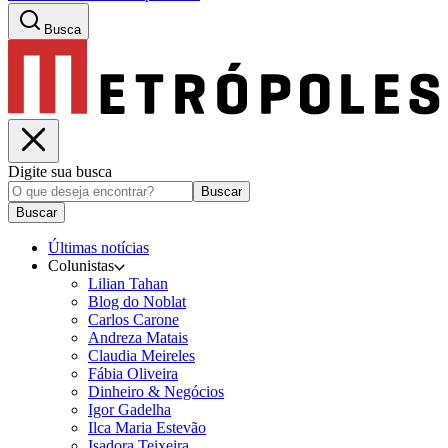
Busca
Digite sua busca
Buscar
Buscar
Últimas notícias
Colunistas
Lilian Tahan
Blog do Noblat
Carlos Carone
Andreza Matais
Claudia Meireles
Fábia Oliveira
Dinheiro & Negócios
Igor Gadelha
Ilca Maria Estevão
Isadora Teixeira