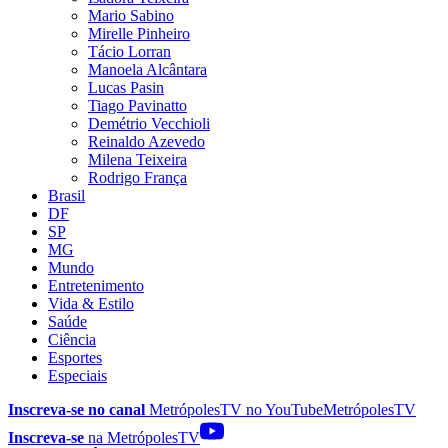
Mario Sabino
Mirelle Pinheiro
Tácio Lorran
Manoela Alcântara
Lucas Pasin
Tiago Pavinatto
Demétrio Vecchioli
Reinaldo Azevedo
Milena Teixeira
Rodrigo França
Brasil
DF
SP
MG
Mundo
Entretenimento
Vida & Estilo
Saúde
Ciência
Esportes
Especiais
Inscreva-se no canal
MetrópolesTV no
YouTube
MetrópolesTV
Inscreva-se
na MetrópolesTV