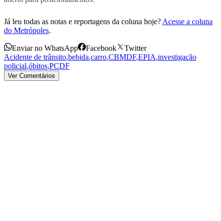
Já leu todas as notas e reportagens da coluna hoje?
Acesse a coluna
do Metrópoles
.
Enviar no WhatsApp
Facebook
Twitter
Acidente de trânsito
,
bebida
,
carro
,
CBMDF
,
EPIA
,
investigação
policial
,
óbitos
,
PCDF
Ver Comentários