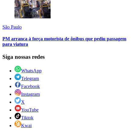
São Paulo
PM arranca à força motorista de ônibus que pediu passagem
para viatura
Siga nossas redes
WhatsApp
Telegram
Facebook
Instagram
X
YouTube
Tiktok
Kwai