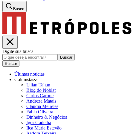
Busca
Digite sua busca
Buscar
Buscar
Últimas notícias
Colunistas
Lilian Tahan
Blog do Noblat
Carlos Carone
Andreza Matais
Claudia Meireles
Fábia Oliveira
Dinheiro & Negócios
Igor Gadelha
Ilca Maria Estevão
Isadora Teixeira