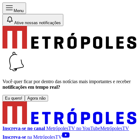
Menu
Ative nossas notificações
Você quer ficar por dentro das notícias mais importantes e receber
notificações em tempo real?
Eu quero!
Agora não
Inscreva-se no canal
MetrópolesTV no
YouTube
MetrópolesTV
Inscreva-se
na MetrópolesTV