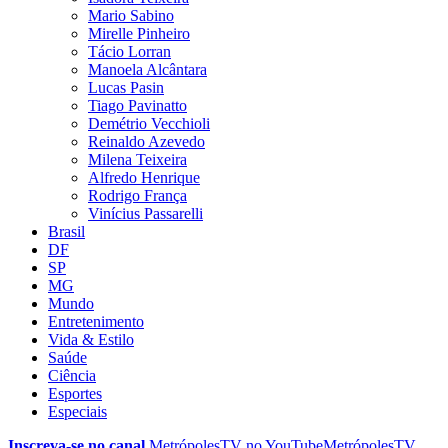
Mario Sabino
Mirelle Pinheiro
Tácio Lorran
Manoela Alcântara
Lucas Pasin
Tiago Pavinatto
Demétrio Vecchioli
Reinaldo Azevedo
Milena Teixeira
Alfredo Henrique
Rodrigo França
Vinícius Passarelli
Brasil
DF
SP
MG
Mundo
Entretenimento
Vida & Estilo
Saúde
Ciência
Esportes
Especiais
Inscreva-se no canal
MetrópolesTV no
YouTube
MetrópolesTV