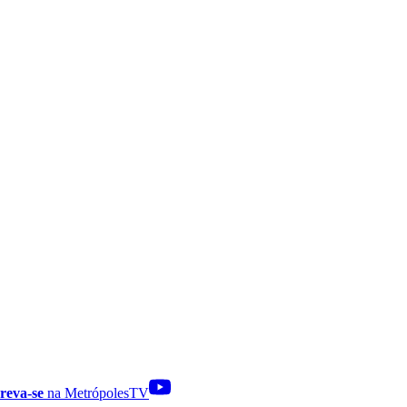
reva-se
na MetrópolesTV