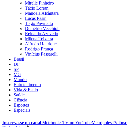
Mirelle Pinheiro
Tácio Lorran
Manoela Alcântara
Lucas Pasin
Tiago Pavinatto
Demétrio Vecchioli
Reinaldo Azevedo
Milena Teixeira
Alfredo Henrique
Rodrigo França
Vinícius Passarelli
Brasil
DF
SP
MG
Mundo
Entretenimento
Vida & Estilo
Saúde
Ciência
Esportes
Especiais
Inscreva-se no canal
MetrópolesTV no
YouTube
MetrópolesTV
Insc