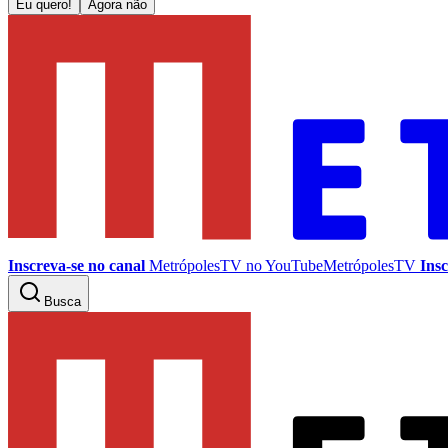
Eu quero!
Agora não
Inscreva-se no canal
MetrópolesTV no
YouTube
MetrópolesTV
Insc
Busca