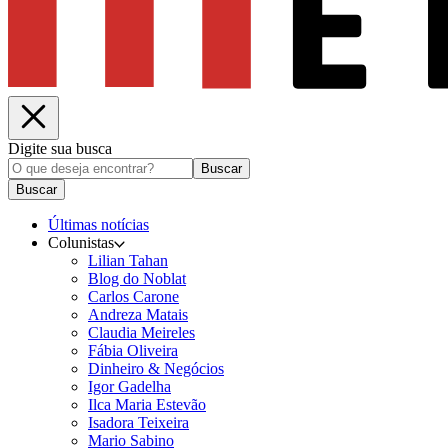
Digite sua busca
Buscar
Buscar
Últimas notícias
Colunistas
Lilian Tahan
Blog do Noblat
Carlos Carone
Andreza Matais
Claudia Meireles
Fábia Oliveira
Dinheiro & Negócios
Igor Gadelha
Ilca Maria Estevão
Isadora Teixeira
Mario Sabino