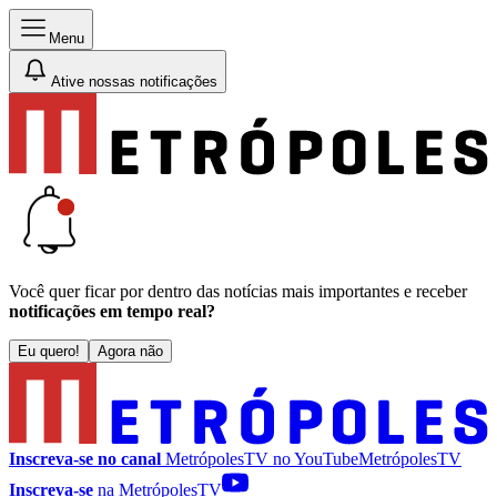
Menu
Ative nossas notificações
Você quer ficar por dentro das notícias mais importantes e receber
notificações em tempo real?
Eu quero!
Agora não
Inscreva-se no canal
MetrópolesTV no
YouTube
MetrópolesTV
Inscreva-se
na MetrópolesTV