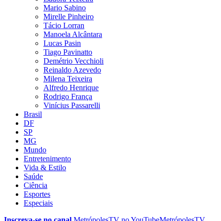
Mario Sabino
Mirelle Pinheiro
Tácio Lorran
Manoela Alcântara
Lucas Pasin
Tiago Pavinatto
Demétrio Vecchioli
Reinaldo Azevedo
Milena Teixeira
Alfredo Henrique
Rodrigo França
Vinícius Passarelli
Brasil
DF
SP
MG
Mundo
Entretenimento
Vida & Estilo
Saúde
Ciência
Esportes
Especiais
Inscreva-se no canal
MetrópolesTV no
YouTube
MetrópolesTV