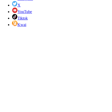
X
YouTube
Tiktok
Kwai