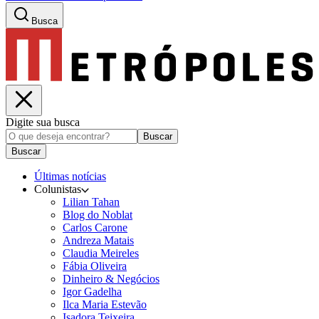
Busca
Digite sua busca
Buscar
Buscar
Últimas notícias
Colunistas
Lilian Tahan
Blog do Noblat
Carlos Carone
Andreza Matais
Claudia Meireles
Fábia Oliveira
Dinheiro & Negócios
Igor Gadelha
Ilca Maria Estevão
Isadora Teixeira