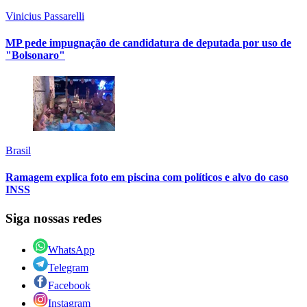
Vinicius Passarelli
MP pede impugnação de candidatura de deputada por uso de
"Bolsonaro"
Brasil
Ramagem explica foto em piscina com políticos e alvo do caso
INSS
Siga nossas redes
WhatsApp
Telegram
Facebook
Instagram