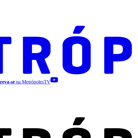
reva-se
na MetrópolesTV