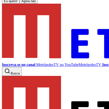
Eu quero!
Agora não
Inscreva-se no canal
MetrópolesTV no
YouTube
MetrópolesTV
Insc
Busca