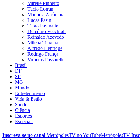
Mirelle Pinheiro
Tácio Lorran
Manoela Alcântara
Lucas Pasin
Tiago Pavinatto
Demétrio Vecchioli
Reinaldo Azevedo
Milena Teixeira
Alfredo Henrique
Rodrigo França
Vinícius Passarelli
Brasil
DF
SP
MG
Mundo
Entretenimento
Vida & Estilo
Saúde
Ciência
Esportes
Especiais
Inscreva-se no canal
MetrópolesTV no
YouTube
MetrópolesTV
Insc