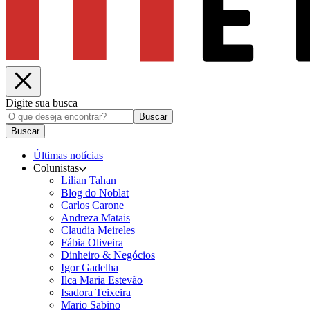
Digite sua busca
Buscar
Buscar
Últimas notícias
Colunistas
Lilian Tahan
Blog do Noblat
Carlos Carone
Andreza Matais
Claudia Meireles
Fábia Oliveira
Dinheiro & Negócios
Igor Gadelha
Ilca Maria Estevão
Isadora Teixeira
Mario Sabino