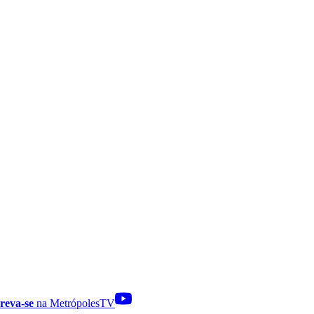
reva-se
na MetrópolesTV