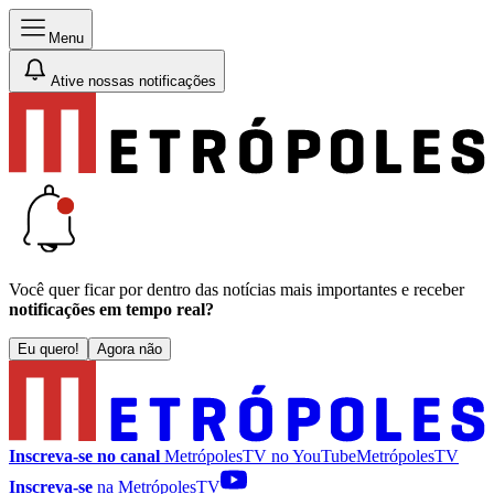
Menu
Ative nossas notificações
Você quer ficar por dentro das notícias mais importantes e receber
notificações em tempo real?
Eu quero!
Agora não
Inscreva-se no canal
MetrópolesTV no
YouTube
MetrópolesTV
Inscreva-se
na MetrópolesTV