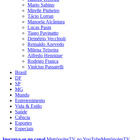
Mario Sabino
Mirelle Pinheiro
Tácio Lorran
Manoela Alcântara
Lucas Pasin
Tiago Pavinatto
Demétrio Vecchioli
Reinaldo Azevedo
Milena Teixeira
Alfredo Henrique
Rodrigo França
Vinícius Passarelli
Brasil
DF
SP
MG
Mundo
Entretenimento
Vida & Estilo
Saúde
Ciência
Esportes
Especiais
Inscreva-se no canal
MetrópolesTV no
YouTube
MetrópolesTV