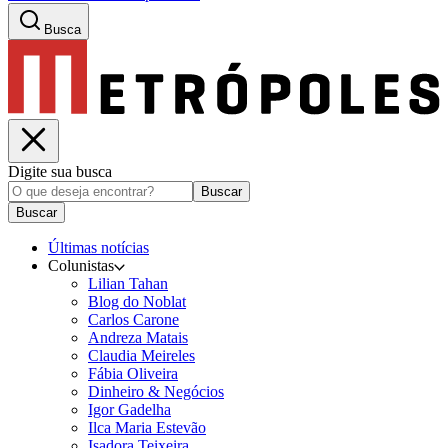
Busca
Digite sua busca
Buscar
Buscar
Últimas notícias
Colunistas
Lilian Tahan
Blog do Noblat
Carlos Carone
Andreza Matais
Claudia Meireles
Fábia Oliveira
Dinheiro & Negócios
Igor Gadelha
Ilca Maria Estevão
Isadora Teixeira