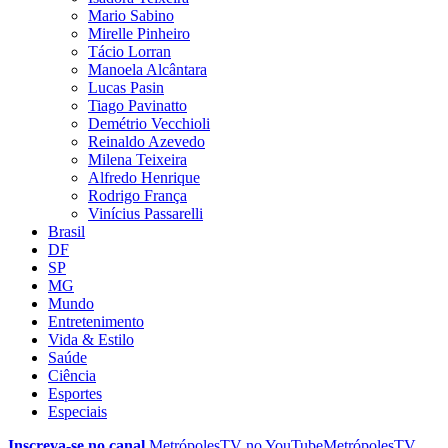
Mario Sabino
Mirelle Pinheiro
Tácio Lorran
Manoela Alcântara
Lucas Pasin
Tiago Pavinatto
Demétrio Vecchioli
Reinaldo Azevedo
Milena Teixeira
Alfredo Henrique
Rodrigo França
Vinícius Passarelli
Brasil
DF
SP
MG
Mundo
Entretenimento
Vida & Estilo
Saúde
Ciência
Esportes
Especiais
Inscreva-se no canal
MetrópolesTV no
YouTube
MetrópolesTV