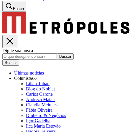
Busca
Digite sua busca
Buscar
Buscar
Últimas notícias
Colunistas
Lilian Tahan
Blog do Noblat
Carlos Carone
Andreza Matais
Claudia Meireles
Fábia Oliveira
Dinheiro & Negócios
Igor Gadelha
Ilca Maria Estevão
Isadora Teixeira