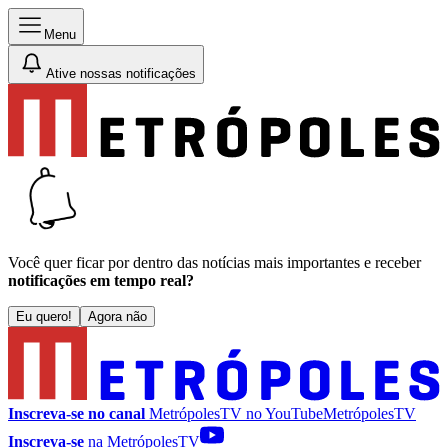
Menu
Ative nossas notificações
Você quer ficar por dentro das notícias mais importantes e receber
notificações em tempo real?
Eu quero!
Agora não
Inscreva-se no canal
MetrópolesTV no
YouTube
MetrópolesTV
Inscreva-se
na MetrópolesTV