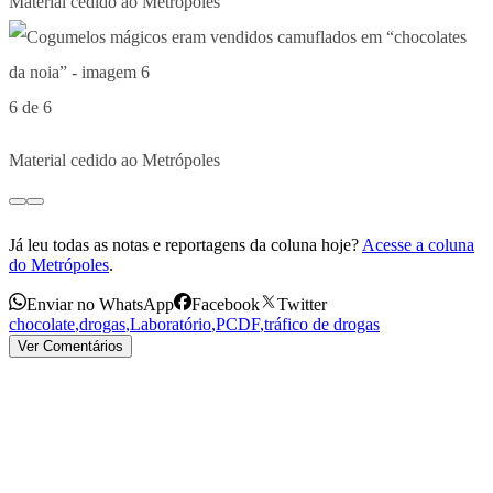
Material cedido ao Metrópoles
6 de 6
Material cedido ao Metrópoles
Já leu todas as notas e reportagens da coluna hoje?
Acesse a coluna
do Metrópoles
.
Enviar no WhatsApp
Facebook
Twitter
chocolate
,
drogas
,
Laboratório
,
PCDF
,
tráfico de drogas
Ver Comentários