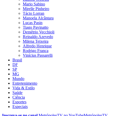
Mario Sabino
Mirelle Pinheiro
Tácio Lorran
Manoela Alcântara
Lucas Pasin
Tiago Pavinatto
Demétrio Vecchioli
Reinaldo Azevedo
Milena Teixeira
Alfredo Henrique
Rodrigo França
Vinícius Passarelli
Brasil
DF
SP
MG
Mundo
Entretenimento
Vida & Estilo
Saúde
Ciência
Esportes
Especiais
Inscreva-se no canal
MetrópolesTV no
YouTube
MetrópolesTV