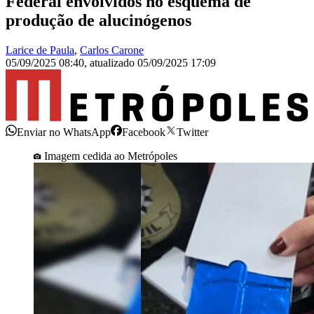
Federal envolvidos no esquema de
produção de alucinógenos
Larice de Paula
,
Carlos Carone
05/09/2025 08:40
,
atualizado
05/09/2025 17:09
Enviar no WhatsApp
Facebook
Twitter
Imagem cedida ao Metrópoles