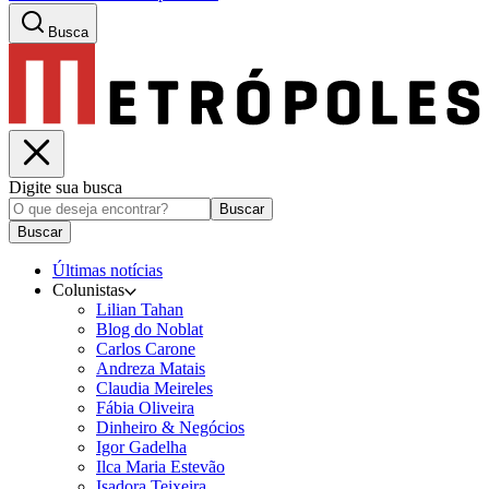
Busca
Digite sua busca
Buscar
Buscar
Últimas notícias
Colunistas
Lilian Tahan
Blog do Noblat
Carlos Carone
Andreza Matais
Claudia Meireles
Fábia Oliveira
Dinheiro & Negócios
Igor Gadelha
Ilca Maria Estevão
Isadora Teixeira