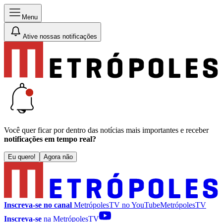
Menu
Ative nossas notificações
Você quer ficar por dentro das notícias mais importantes e receber
notificações em tempo real?
Eu quero!
Agora não
Inscreva-se no canal
MetrópolesTV no
YouTube
MetrópolesTV
Inscreva-se
na MetrópolesTV