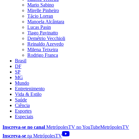
Mario Sabino
Mirelle Pinheiro
Tácio Lorran
Manoela Alcântara
Lucas Pasin
Tiago Pavinatto
Demétrio Vecchioli
Reinaldo Azevedo
Milena Teixeira
Rodrigo França
Brasil
DF
SP
MG
Mundo
Entretenimento
Vida & Estilo
Saúde
Ciência
Esportes
Especiais
Inscreva-se no canal
MetrópolesTV no
YouTube
MetrópolesTV
Inscreva-se
na MetrópolesTV