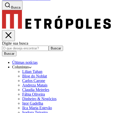
Busca
Digite sua busca
Buscar
Buscar
Últimas notícias
Colunistas
Lilian Tahan
Blog do Noblat
Carlos Carone
Andreza Matais
Claudia Meireles
Fábia Oliveira
Dinheiro & Negócios
Igor Gadelha
Ilca Maria Estevão
Isadora Teixeira