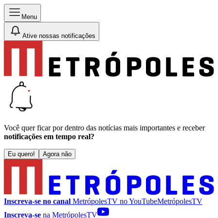
Menu
Ative nossas notificações
Você quer ficar por dentro das notícias mais importantes e receber
notificações em tempo real?
Eu quero!
Agora não
Inscreva-se no canal
MetrópolesTV no
YouTube
MetrópolesTV
Inscreva-se
na MetrópolesTV