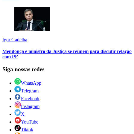
Igor Gadelha
Mendonça e ministro da Justiça se reúnem para discutir relação
com PF
Siga nossas redes
WhatsApp
Telegram
Facebook
Instagram
X
YouTube
Tiktok