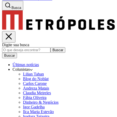
Busca
Digite sua busca
Buscar
Buscar
Últimas notícias
Colunistas
Lilian Tahan
Blog do Noblat
Carlos Carone
Andreza Matais
Claudia Meireles
Fábia Oliveira
Dinheiro & Negócios
Igor Gadelha
Ilca Maria Estevão
Isadora Teixeira