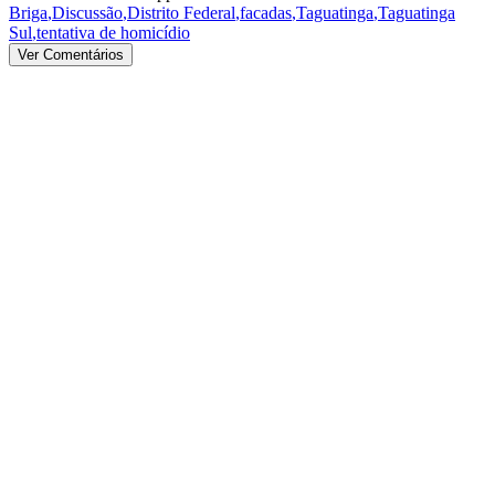
Briga
,
Discussão
,
Distrito Federal
,
facadas
,
Taguatinga
,
Taguatinga
Sul
,
tentativa de homicídio
Ver Comentários