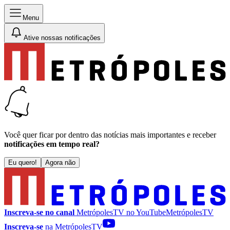
Menu
Ative nossas notificações
Você quer ficar por dentro das notícias mais importantes e receber
notificações em tempo real?
Eu quero!
Agora não
Inscreva-se no canal
MetrópolesTV no
YouTube
MetrópolesTV
Inscreva-se
na MetrópolesTV