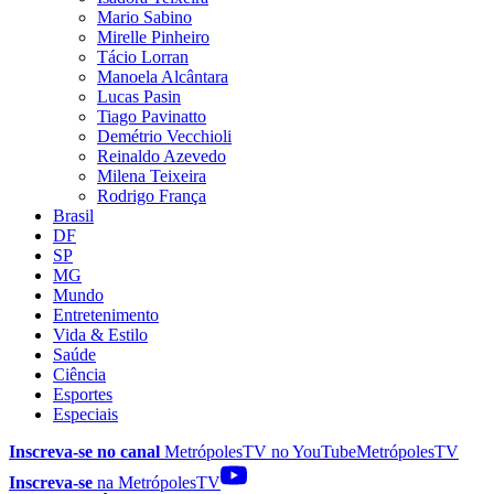
Mario Sabino
Mirelle Pinheiro
Tácio Lorran
Manoela Alcântara
Lucas Pasin
Tiago Pavinatto
Demétrio Vecchioli
Reinaldo Azevedo
Milena Teixeira
Rodrigo França
Brasil
DF
SP
MG
Mundo
Entretenimento
Vida & Estilo
Saúde
Ciência
Esportes
Especiais
Inscreva-se no canal
MetrópolesTV no
YouTube
MetrópolesTV
Inscreva-se
na MetrópolesTV