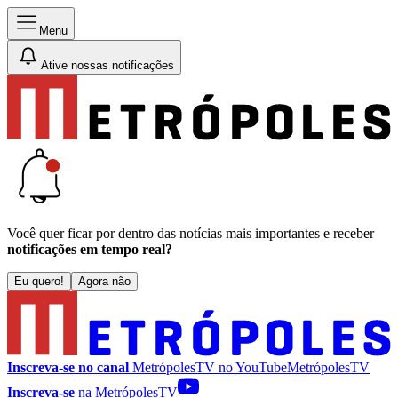
Menu
Ative nossas notificações
Você quer ficar por dentro das notícias mais importantes e receber
notificações em tempo real?
Eu quero!
Agora não
Inscreva-se no canal
MetrópolesTV no
YouTube
MetrópolesTV
Inscreva-se
na MetrópolesTV