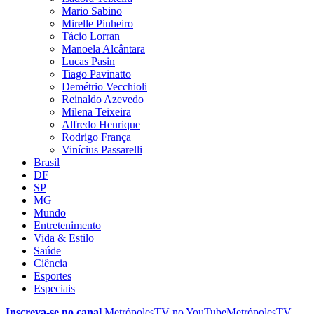
Mario Sabino
Mirelle Pinheiro
Tácio Lorran
Manoela Alcântara
Lucas Pasin
Tiago Pavinatto
Demétrio Vecchioli
Reinaldo Azevedo
Milena Teixeira
Alfredo Henrique
Rodrigo França
Vinícius Passarelli
Brasil
DF
SP
MG
Mundo
Entretenimento
Vida & Estilo
Saúde
Ciência
Esportes
Especiais
Inscreva-se no canal
MetrópolesTV no
YouTube
MetrópolesTV