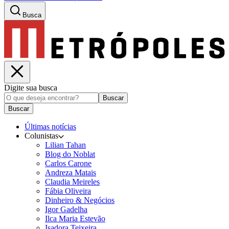
Busca
Digite sua busca
Buscar
Buscar
Últimas notícias
Colunistas
Lilian Tahan
Blog do Noblat
Carlos Carone
Andreza Matais
Claudia Meireles
Fábia Oliveira
Dinheiro & Negócios
Igor Gadelha
Ilca Maria Estevão
Isadora Teixeira