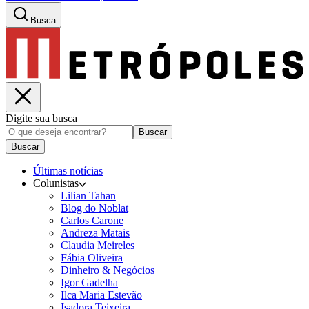
Busca
Digite sua busca
Buscar
Buscar
Últimas notícias
Colunistas
Lilian Tahan
Blog do Noblat
Carlos Carone
Andreza Matais
Claudia Meireles
Fábia Oliveira
Dinheiro & Negócios
Igor Gadelha
Ilca Maria Estevão
Isadora Teixeira