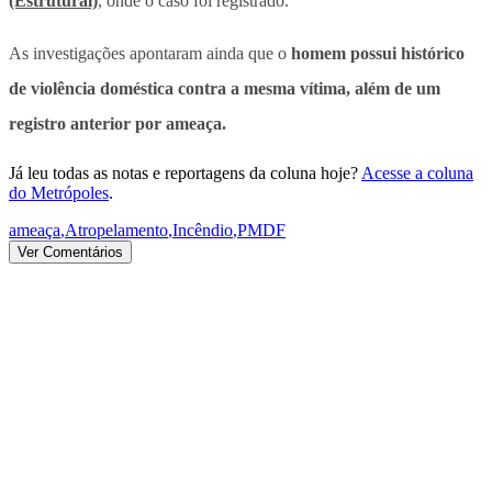
(Estrutural)
, onde o caso foi registrado.
As investigações apontaram ainda que o
homem possui histórico
de violência doméstica contra a mesma vítima, além de um
registro anterior por ameaça.
Já leu todas as notas e reportagens da coluna hoje?
Acesse a coluna
do Metrópoles
.
ameaça
,
Atropelamento
,
Incêndio
,
PMDF
Ver Comentários