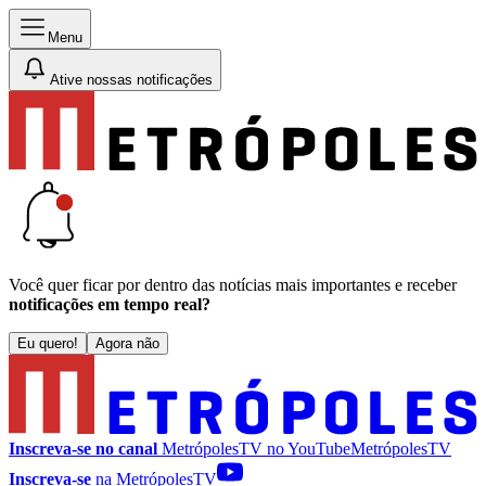
Menu
Ative nossas notificações
Você quer ficar por dentro das notícias mais importantes e receber
notificações em tempo real?
Eu quero!
Agora não
Inscreva-se no canal
MetrópolesTV no
YouTube
MetrópolesTV
Inscreva-se
na MetrópolesTV