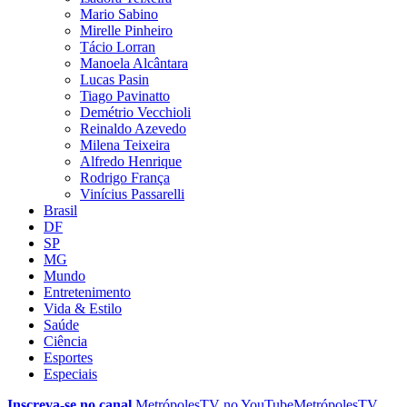
Mario Sabino
Mirelle Pinheiro
Tácio Lorran
Manoela Alcântara
Lucas Pasin
Tiago Pavinatto
Demétrio Vecchioli
Reinaldo Azevedo
Milena Teixeira
Alfredo Henrique
Rodrigo França
Vinícius Passarelli
Brasil
DF
SP
MG
Mundo
Entretenimento
Vida & Estilo
Saúde
Ciência
Esportes
Especiais
Inscreva-se no canal
MetrópolesTV no
YouTube
MetrópolesTV