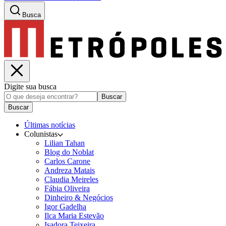
Busca
Digite sua busca
Buscar
Buscar
Últimas notícias
Colunistas
Lilian Tahan
Blog do Noblat
Carlos Carone
Andreza Matais
Claudia Meireles
Fábia Oliveira
Dinheiro & Negócios
Igor Gadelha
Ilca Maria Estevão
Isadora Teixeira