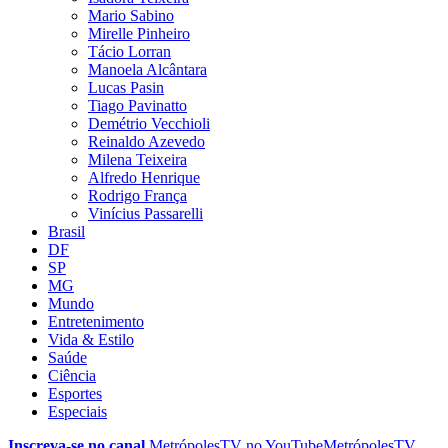
Mario Sabino
Mirelle Pinheiro
Tácio Lorran
Manoela Alcântara
Lucas Pasin
Tiago Pavinatto
Demétrio Vecchioli
Reinaldo Azevedo
Milena Teixeira
Alfredo Henrique
Rodrigo França
Vinícius Passarelli
Brasil
DF
SP
MG
Mundo
Entretenimento
Vida & Estilo
Saúde
Ciência
Esportes
Especiais
Inscreva-se no canal
MetrópolesTV no
YouTube
MetrópolesTV