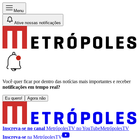
Menu
Ative nossas notificações
Você quer ficar por dentro das notícias mais importantes e receber
notificações em tempo real?
Eu quero!
Agora não
Inscreva-se no canal
MetrópolesTV no
YouTube
MetrópolesTV
Inscreva-se
na MetrópolesTV