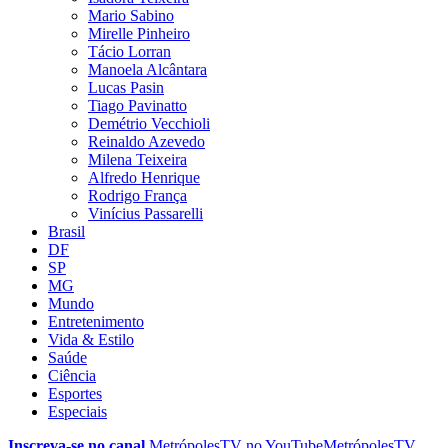
Mario Sabino
Mirelle Pinheiro
Tácio Lorran
Manoela Alcântara
Lucas Pasin
Tiago Pavinatto
Demétrio Vecchioli
Reinaldo Azevedo
Milena Teixeira
Alfredo Henrique
Rodrigo França
Vinícius Passarelli
Brasil
DF
SP
MG
Mundo
Entretenimento
Vida & Estilo
Saúde
Ciência
Esportes
Especiais
Inscreva-se no canal
MetrópolesTV no
YouTube
MetrópolesTV