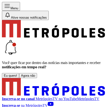
Menu
Ative nossas notificações
Você quer ficar por dentro das notícias mais importantes e receber
notificações em tempo real?
Eu quero!
Agora não
Inscreva-se no canal
MetrópolesTV no
YouTube
MetrópolesTV
Inscreva-se
na MetrópolesTV