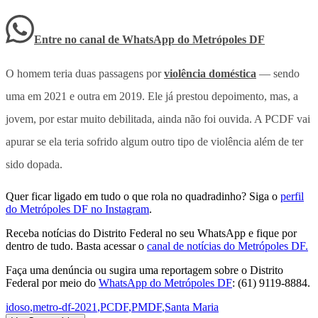
Entre no canal de WhatsApp
do
Metrópoles DF
O homem teria duas passagens por
violência doméstica
— sendo
uma em 2021 e outra em 2019. Ele já prestou depoimento, mas, a
jovem, por estar muito debilitada, ainda não foi ouvida. A PCDF vai
apurar se ela teria sofrido algum outro tipo de violência além de ter
sido dopada.
Quer ficar ligado em tudo o que rola no quadradinho? Siga o
perfil
do Metrópoles DF no Instagram
.
Receba notícias do Distrito Federal no seu WhatsApp e fique por
dentro de tudo. Basta acessar o
canal de notícias do Metrópoles DF.
Faça uma denúncia ou sugira uma reportagem sobre o Distrito
Federal por meio do
WhatsApp do Metrópoles DF
: (61) 9119-8884.
idoso
,
metro-df-2021
,
PCDF
,
PMDF
,
Santa Maria