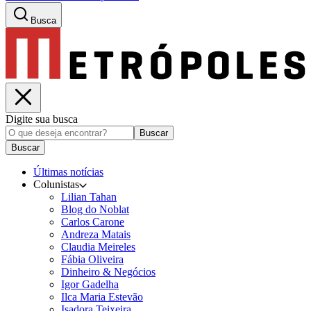
Busca
Digite sua busca
Buscar
Buscar
Últimas notícias
Colunistas
Lilian Tahan
Blog do Noblat
Carlos Carone
Andreza Matais
Claudia Meireles
Fábia Oliveira
Dinheiro & Negócios
Igor Gadelha
Ilca Maria Estevão
Isadora Teixeira