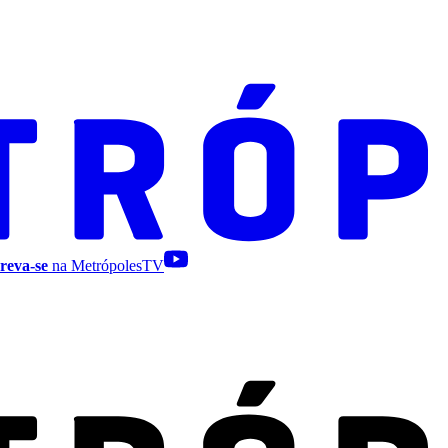
reva-se
na MetrópolesTV