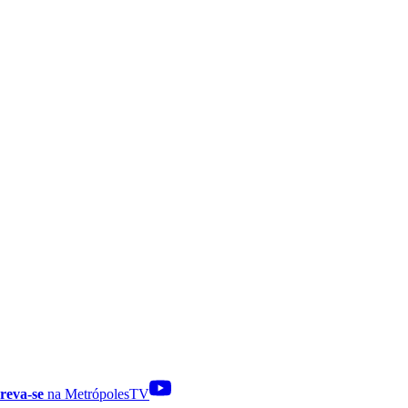
reva-se
na MetrópolesTV