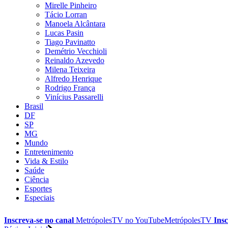
Mirelle Pinheiro
Tácio Lorran
Manoela Alcântara
Lucas Pasin
Tiago Pavinatto
Demétrio Vecchioli
Reinaldo Azevedo
Milena Teixeira
Alfredo Henrique
Rodrigo França
Vinícius Passarelli
Brasil
DF
SP
MG
Mundo
Entretenimento
Vida & Estilo
Saúde
Ciência
Esportes
Especiais
Inscreva-se no canal
MetrópolesTV no
YouTube
MetrópolesTV
Insc