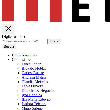
Digite sua busca
Buscar
Buscar
Últimas notícias
Colunistas
Lilian Tahan
Blog do Noblat
Carlos Carone
Andreza Matais
Claudia Meireles
Fábia Oliveira
Dinheiro & Negócios
Igor Gadelha
Ilca Maria Estevão
Isadora Teixeira
Mario Sabino