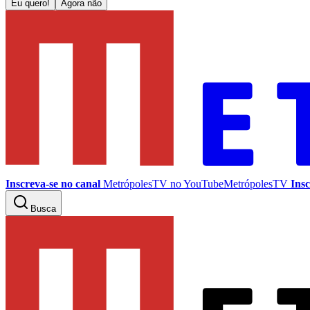
Eu quero!
Agora não
Inscreva-se no canal
MetrópolesTV no
YouTube
MetrópolesTV
Insc
Busca