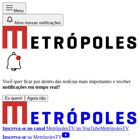
Menu
Ative nossas notificações
Você quer ficar por dentro das notícias mais importantes e receber
notificações em tempo real?
Eu quero!
Agora não
Inscreva-se no canal
MetrópolesTV no
YouTube
MetrópolesTV
Inscreva-se
na MetrópolesTV