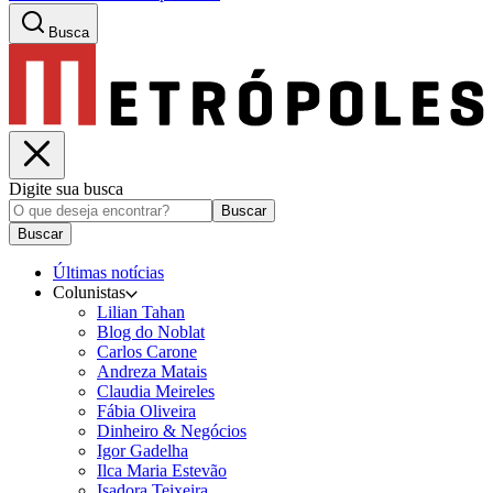
Busca
Digite sua busca
Buscar
Buscar
Últimas notícias
Colunistas
Lilian Tahan
Blog do Noblat
Carlos Carone
Andreza Matais
Claudia Meireles
Fábia Oliveira
Dinheiro & Negócios
Igor Gadelha
Ilca Maria Estevão
Isadora Teixeira