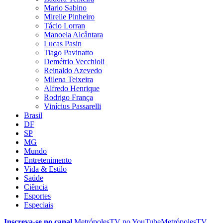
Mario Sabino
Mirelle Pinheiro
Tácio Lorran
Manoela Alcântara
Lucas Pasin
Tiago Pavinatto
Demétrio Vecchioli
Reinaldo Azevedo
Milena Teixeira
Alfredo Henrique
Rodrigo França
Vinícius Passarelli
Brasil
DF
SP
MG
Mundo
Entretenimento
Vida & Estilo
Saúde
Ciência
Esportes
Especiais
Inscreva-se no canal
MetrópolesTV no
YouTube
MetrópolesTV