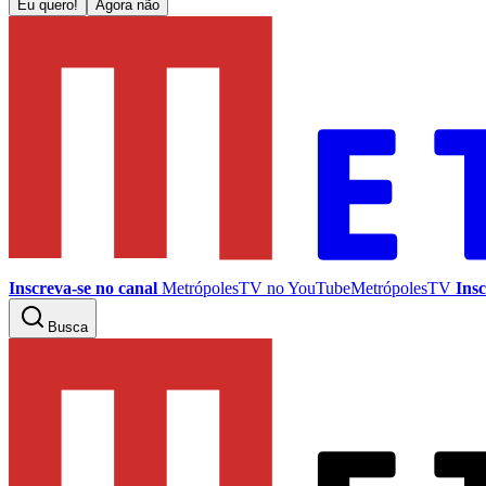
Eu quero!
Agora não
Inscreva-se no canal
MetrópolesTV no
YouTube
MetrópolesTV
Insc
Busca