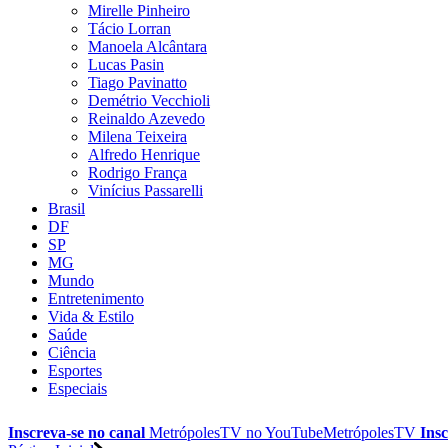
Mirelle Pinheiro
Tácio Lorran
Manoela Alcântara
Lucas Pasin
Tiago Pavinatto
Demétrio Vecchioli
Reinaldo Azevedo
Milena Teixeira
Alfredo Henrique
Rodrigo França
Vinícius Passarelli
Brasil
DF
SP
MG
Mundo
Entretenimento
Vida & Estilo
Saúde
Ciência
Esportes
Especiais
Inscreva-se no canal
MetrópolesTV no
YouTube
MetrópolesTV
Insc