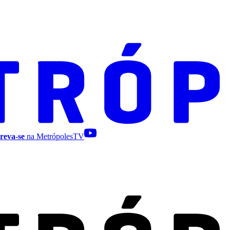
reva-se
na MetrópolesTV