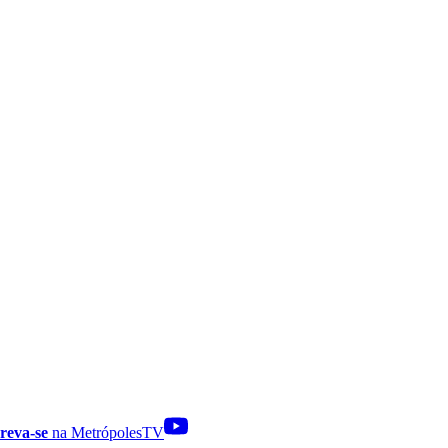
reva-se
na MetrópolesTV