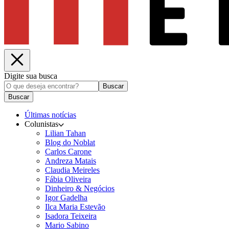
Digite sua busca
Buscar
Buscar
Últimas notícias
Colunistas
Lilian Tahan
Blog do Noblat
Carlos Carone
Andreza Matais
Claudia Meireles
Fábia Oliveira
Dinheiro & Negócios
Igor Gadelha
Ilca Maria Estevão
Isadora Teixeira
Mario Sabino