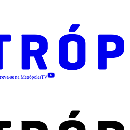
reva-se
na MetrópolesTV