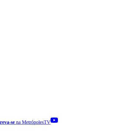
reva-se
na MetrópolesTV