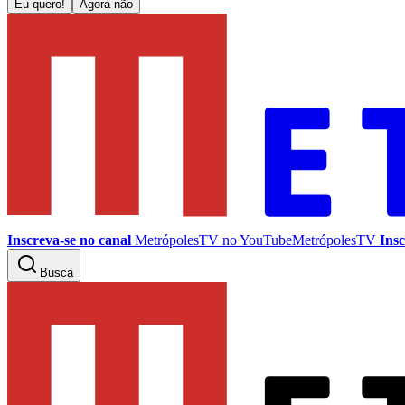
Eu quero!
Agora não
Inscreva-se no canal
MetrópolesTV no
YouTube
MetrópolesTV
Insc
Busca