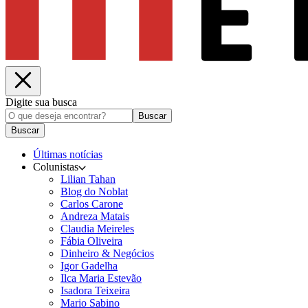
Digite sua busca
Buscar
Buscar
Últimas notícias
Colunistas
Lilian Tahan
Blog do Noblat
Carlos Carone
Andreza Matais
Claudia Meireles
Fábia Oliveira
Dinheiro & Negócios
Igor Gadelha
Ilca Maria Estevão
Isadora Teixeira
Mario Sabino