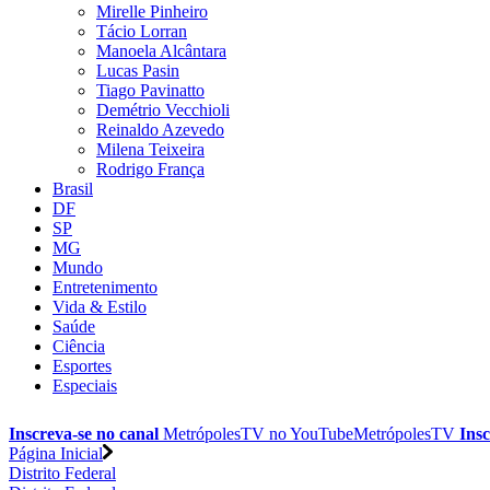
Mirelle Pinheiro
Tácio Lorran
Manoela Alcântara
Lucas Pasin
Tiago Pavinatto
Demétrio Vecchioli
Reinaldo Azevedo
Milena Teixeira
Rodrigo França
Brasil
DF
SP
MG
Mundo
Entretenimento
Vida & Estilo
Saúde
Ciência
Esportes
Especiais
Inscreva-se no canal
MetrópolesTV no
YouTube
MetrópolesTV
Insc
Página Inicial
Distrito Federal