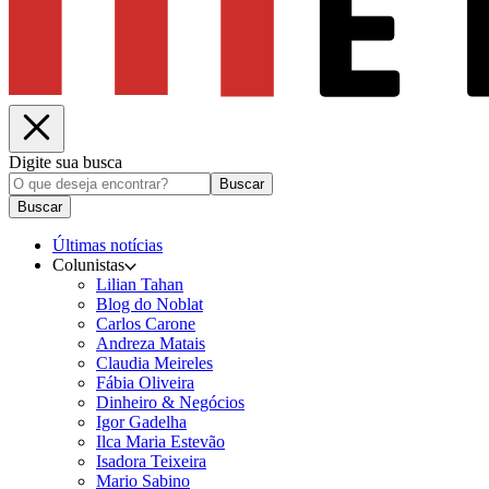
Digite sua busca
Buscar
Buscar
Últimas notícias
Colunistas
Lilian Tahan
Blog do Noblat
Carlos Carone
Andreza Matais
Claudia Meireles
Fábia Oliveira
Dinheiro & Negócios
Igor Gadelha
Ilca Maria Estevão
Isadora Teixeira
Mario Sabino