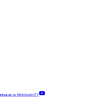
reva-se
na MetrópolesTV