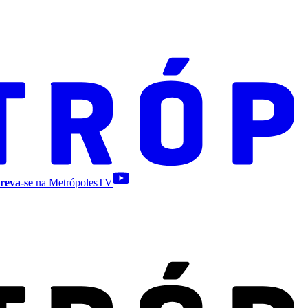
reva-se
na MetrópolesTV