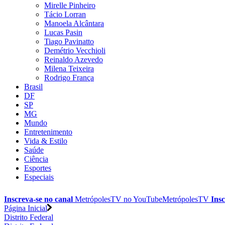
Mirelle Pinheiro
Tácio Lorran
Manoela Alcântara
Lucas Pasin
Tiago Pavinatto
Demétrio Vecchioli
Reinaldo Azevedo
Milena Teixeira
Rodrigo França
Brasil
DF
SP
MG
Mundo
Entretenimento
Vida & Estilo
Saúde
Ciência
Esportes
Especiais
Inscreva-se no canal
MetrópolesTV no
YouTube
MetrópolesTV
Insc
Página Inicial
Distrito Federal