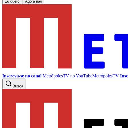
Eu quero!
Agora não
Inscreva-se no canal
MetrópolesTV no
YouTube
MetrópolesTV
Insc
Busca