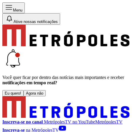
Menu
Ative nossas notificações
Você quer ficar por dentro das notícias mais importantes e receber
notificações em tempo real?
Eu quero!
Agora não
Inscreva-se no canal
MetrópolesTV no
YouTube
MetrópolesTV
Inscreva-se
na MetrópolesTV