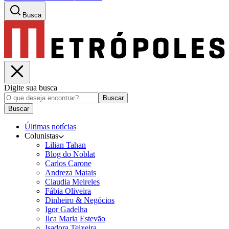
Busca
Digite sua busca
Buscar
Buscar
Últimas notícias
Colunistas
Lilian Tahan
Blog do Noblat
Carlos Carone
Andreza Matais
Claudia Meireles
Fábia Oliveira
Dinheiro & Negócios
Igor Gadelha
Ilca Maria Estevão
Isadora Teixeira