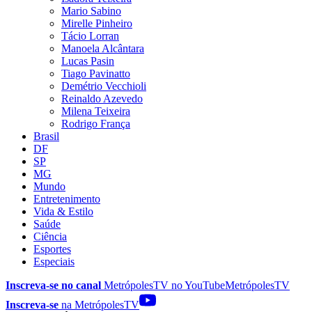
Mario Sabino
Mirelle Pinheiro
Tácio Lorran
Manoela Alcântara
Lucas Pasin
Tiago Pavinatto
Demétrio Vecchioli
Reinaldo Azevedo
Milena Teixeira
Rodrigo França
Brasil
DF
SP
MG
Mundo
Entretenimento
Vida & Estilo
Saúde
Ciência
Esportes
Especiais
Inscreva-se no canal
MetrópolesTV no
YouTube
MetrópolesTV
Inscreva-se
na MetrópolesTV