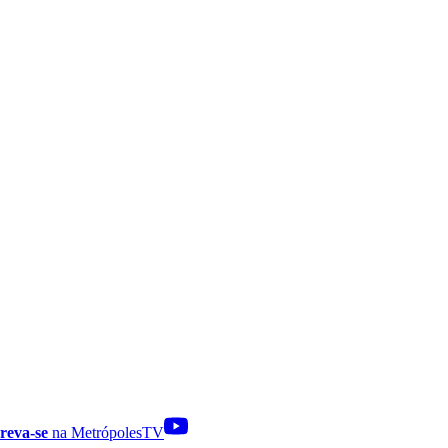
reva-se
na MetrópolesTV