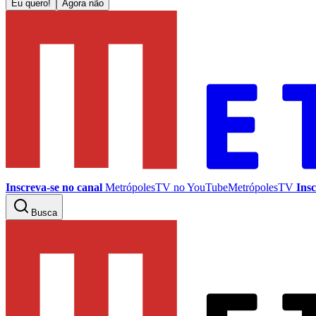
Eu quero!
Agora não
Inscreva-se no canal
MetrópolesTV no
YouTube
MetrópolesTV
Insc
Busca