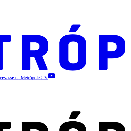
reva-se
na MetrópolesTV