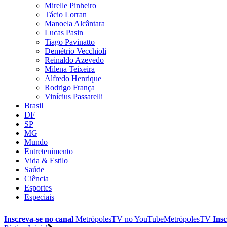
Mirelle Pinheiro
Tácio Lorran
Manoela Alcântara
Lucas Pasin
Tiago Pavinatto
Demétrio Vecchioli
Reinaldo Azevedo
Milena Teixeira
Alfredo Henrique
Rodrigo França
Vinícius Passarelli
Brasil
DF
SP
MG
Mundo
Entretenimento
Vida & Estilo
Saúde
Ciência
Esportes
Especiais
Inscreva-se no canal
MetrópolesTV no
YouTube
MetrópolesTV
Insc