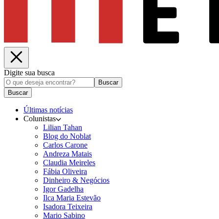
Digite sua busca
Buscar
Buscar
Últimas notícias
Colunistas
Lilian Tahan
Blog do Noblat
Carlos Carone
Andreza Matais
Claudia Meireles
Fábia Oliveira
Dinheiro & Negócios
Igor Gadelha
Ilca Maria Estevão
Isadora Teixeira
Mario Sabino