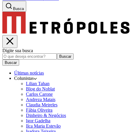
Busca
Digite sua busca
Buscar
Buscar
Últimas notícias
Colunistas
Lilian Tahan
Blog do Noblat
Carlos Carone
Andreza Matais
Claudia Meireles
Fábia Oliveira
Dinheiro & Negócios
Igor Gadelha
Ilca Maria Estevão
Isadora Teixeira