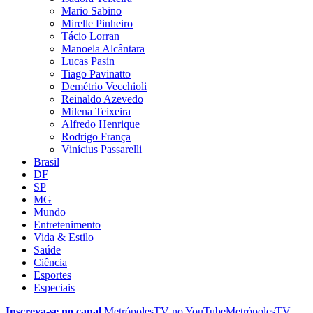
Mario Sabino
Mirelle Pinheiro
Tácio Lorran
Manoela Alcântara
Lucas Pasin
Tiago Pavinatto
Demétrio Vecchioli
Reinaldo Azevedo
Milena Teixeira
Alfredo Henrique
Rodrigo França
Vinícius Passarelli
Brasil
DF
SP
MG
Mundo
Entretenimento
Vida & Estilo
Saúde
Ciência
Esportes
Especiais
Inscreva-se no canal
MetrópolesTV no
YouTube
MetrópolesTV