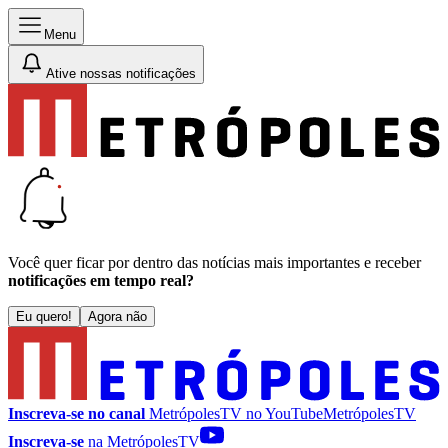
Menu
Ative nossas notificações
Você quer ficar por dentro das notícias mais importantes e receber
notificações em tempo real?
Eu quero!
Agora não
Inscreva-se no canal
MetrópolesTV no
YouTube
MetrópolesTV
Inscreva-se
na MetrópolesTV