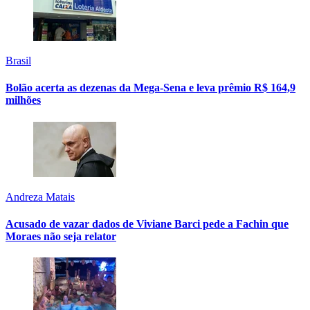
Brasil
Bolão acerta as dezenas da Mega-Sena e leva prêmio R$ 164,9
milhões
Andreza Matais
Acusado de vazar dados de Viviane Barci pede a Fachin que
Moraes não seja relator