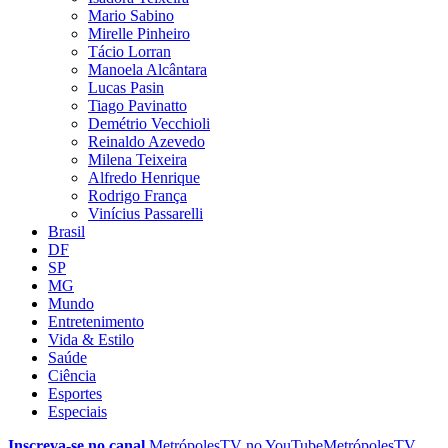
Mario Sabino
Mirelle Pinheiro
Tácio Lorran
Manoela Alcântara
Lucas Pasin
Tiago Pavinatto
Demétrio Vecchioli
Reinaldo Azevedo
Milena Teixeira
Alfredo Henrique
Rodrigo França
Vinícius Passarelli
Brasil
DF
SP
MG
Mundo
Entretenimento
Vida & Estilo
Saúde
Ciência
Esportes
Especiais
Inscreva-se no canal
MetrópolesTV no
YouTube
MetrópolesTV