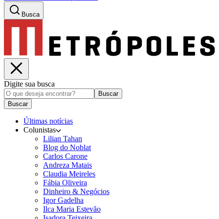
Busca
Digite sua busca
Buscar
Buscar
Últimas notícias
Colunistas
Lilian Tahan
Blog do Noblat
Carlos Carone
Andreza Matais
Claudia Meireles
Fábia Oliveira
Dinheiro & Negócios
Igor Gadelha
Ilca Maria Estevão
Isadora Teixeira