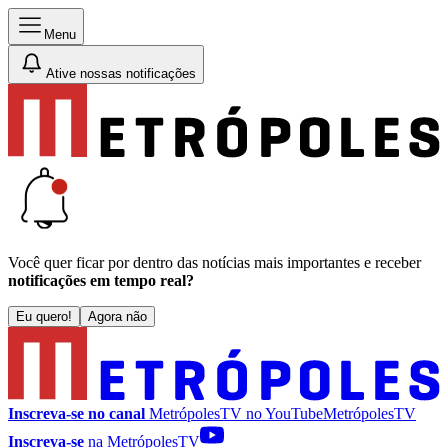
Menu
Ative nossas notificações
Você quer ficar por dentro das notícias mais importantes e receber
notificações em tempo real?
Eu quero!
Agora não
Inscreva-se no canal
MetrópolesTV no
YouTube
MetrópolesTV
Inscreva-se
na MetrópolesTV