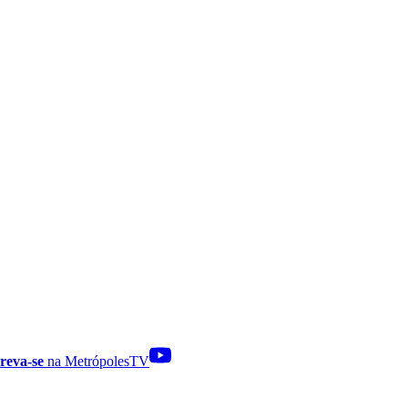
reva-se
na MetrópolesTV