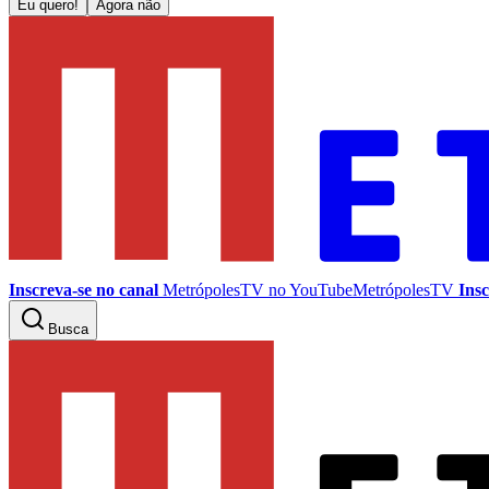
Eu quero!
Agora não
Inscreva-se no canal
MetrópolesTV no
YouTube
MetrópolesTV
Insc
Busca