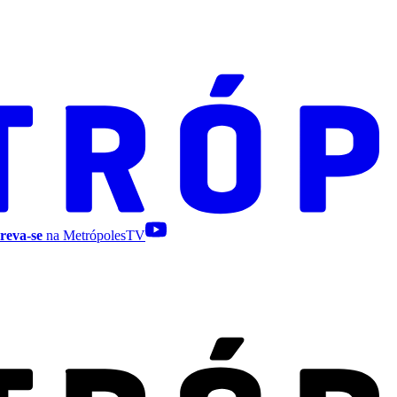
reva-se
na MetrópolesTV