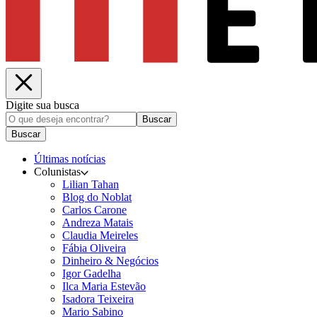
Digite sua busca
Buscar
Buscar
Últimas notícias
Colunistas
Lilian Tahan
Blog do Noblat
Carlos Carone
Andreza Matais
Claudia Meireles
Fábia Oliveira
Dinheiro & Negócios
Igor Gadelha
Ilca Maria Estevão
Isadora Teixeira
Mario Sabino