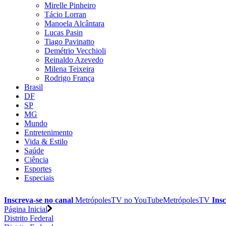
Mirelle Pinheiro
Tácio Lorran
Manoela Alcântara
Lucas Pasin
Tiago Pavinatto
Demétrio Vecchioli
Reinaldo Azevedo
Milena Teixeira
Rodrigo França
Brasil
DF
SP
MG
Mundo
Entretenimento
Vida & Estilo
Saúde
Ciência
Esportes
Especiais
Inscreva-se no canal
MetrópolesTV no
YouTube
MetrópolesTV
Insc
Página Inicial
Distrito Federal