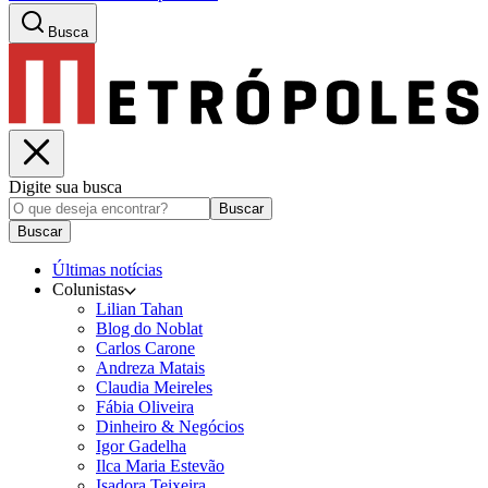
Busca
Digite sua busca
Buscar
Buscar
Últimas notícias
Colunistas
Lilian Tahan
Blog do Noblat
Carlos Carone
Andreza Matais
Claudia Meireles
Fábia Oliveira
Dinheiro & Negócios
Igor Gadelha
Ilca Maria Estevão
Isadora Teixeira