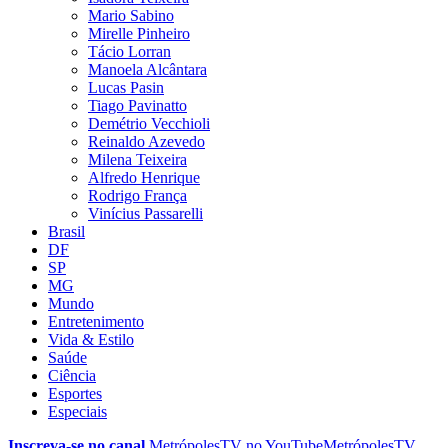
Mario Sabino
Mirelle Pinheiro
Tácio Lorran
Manoela Alcântara
Lucas Pasin
Tiago Pavinatto
Demétrio Vecchioli
Reinaldo Azevedo
Milena Teixeira
Alfredo Henrique
Rodrigo França
Vinícius Passarelli
Brasil
DF
SP
MG
Mundo
Entretenimento
Vida & Estilo
Saúde
Ciência
Esportes
Especiais
Inscreva-se no canal
MetrópolesTV no
YouTube
MetrópolesTV