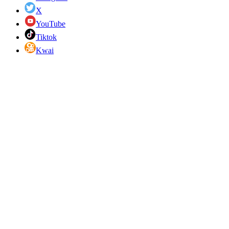
X
YouTube
Tiktok
Kwai