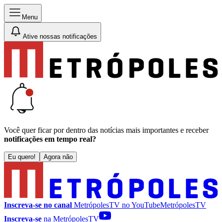
Menu
Ative nossas notificações
Você quer ficar por dentro das notícias mais importantes e receber
notificações em tempo real?
Eu quero!
Agora não
Inscreva-se no canal
MetrópolesTV no
YouTube
MetrópolesTV
Inscreva-se
na MetrópolesTV