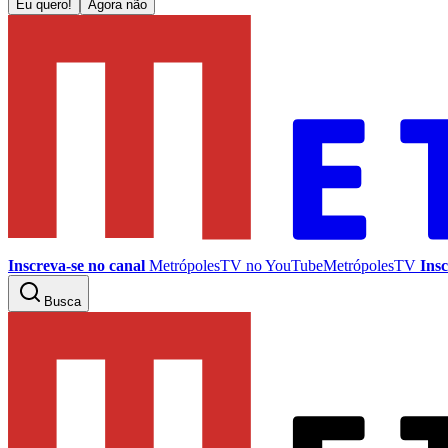
Eu quero!
Agora não
Inscreva-se no canal
MetrópolesTV no
YouTube
MetrópolesTV
Insc
Busca