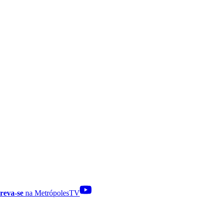
reva-se
na MetrópolesTV