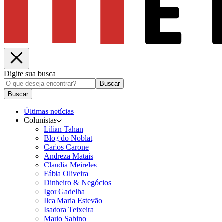
Digite sua busca
Buscar
Buscar
Últimas notícias
Colunistas
Lilian Tahan
Blog do Noblat
Carlos Carone
Andreza Matais
Claudia Meireles
Fábia Oliveira
Dinheiro & Negócios
Igor Gadelha
Ilca Maria Estevão
Isadora Teixeira
Mario Sabino