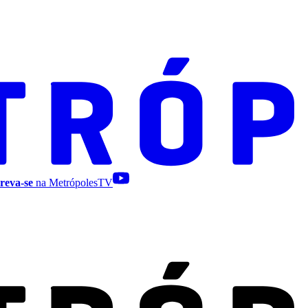
reva-se
na MetrópolesTV