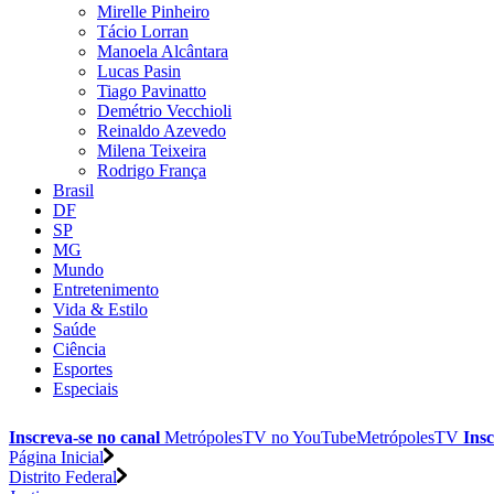
Mirelle Pinheiro
Tácio Lorran
Manoela Alcântara
Lucas Pasin
Tiago Pavinatto
Demétrio Vecchioli
Reinaldo Azevedo
Milena Teixeira
Rodrigo França
Brasil
DF
SP
MG
Mundo
Entretenimento
Vida & Estilo
Saúde
Ciência
Esportes
Especiais
Inscreva-se no canal
MetrópolesTV no
YouTube
MetrópolesTV
Insc
Página Inicial
Distrito Federal