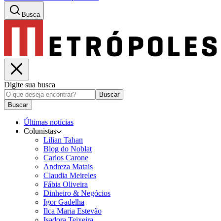
Busca
Digite sua busca
Buscar
Buscar
Últimas notícias
Colunistas
Lilian Tahan
Blog do Noblat
Carlos Carone
Andreza Matais
Claudia Meireles
Fábia Oliveira
Dinheiro & Negócios
Igor Gadelha
Ilca Maria Estevão
Isadora Teixeira