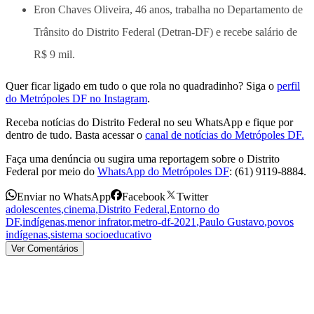
Eron Chaves Oliveira, 46 anos, trabalha no Departamento de
Trânsito do Distrito Federal (Detran-DF) e recebe salário de
R$ 9 mil.
Quer ficar ligado em tudo o que rola no quadradinho? Siga o
perfil
do Metrópoles DF no Instagram
.
Receba notícias do Distrito Federal no seu WhatsApp e fique por
dentro de tudo. Basta acessar o
canal de notícias do Metrópoles DF.
Faça uma denúncia ou sugira uma reportagem sobre o Distrito
Federal por meio do
WhatsApp do Metrópoles DF
: (61) 9119-8884.
Enviar no WhatsApp
Facebook
Twitter
adolescentes
,
cinema
,
Distrito Federal
,
Entorno do
DF
,
indígenas
,
menor infrator
,
metro-df-2021
,
Paulo Gustavo
,
povos
indígenas
,
sistema socioeducativo
Ver Comentários