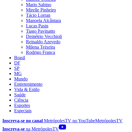
Mario Sabino
Mirelle Pinheiro
Tácio Lorran
Manoela Alcântara
Lucas Pasin
Tiago Pavinatto
Demétrio Vecchioli
Reinaldo Azevedo
Milena Teixeira
Rodrigo França
Brasil
DF
SP
MG
Mundo
Entretenimento
Vida & Estilo
Saúde
Ciência
Esportes
Especiais
Inscreva-se no canal
MetrópolesTV no
YouTube
MetrópolesTV
Inscreva-se
na MetrópolesTV