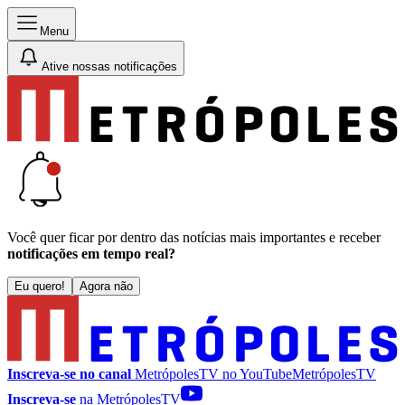
Menu
Ative nossas notificações
Você quer ficar por dentro das notícias mais importantes e receber
notificações em tempo real?
Eu quero!
Agora não
Inscreva-se no canal
MetrópolesTV no
YouTube
MetrópolesTV
Inscreva-se
na MetrópolesTV