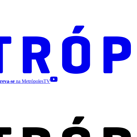
reva-se
na MetrópolesTV