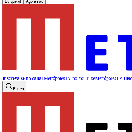
Eu quero!
Agora não
Inscreva-se no canal
MetrópolesTV no
YouTube
MetrópolesTV
Insc
Busca