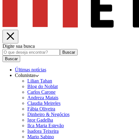
Digite sua busca
Buscar
Buscar
Últimas notícias
Colunistas
Lilian Tahan
Blog do Noblat
Carlos Carone
Andreza Matais
Claudia Meireles
Fábia Oliveira
Dinheiro & Negócios
Igor Gadelha
Ilca Maria Estevão
Isadora Teixeira
Mario Sabino