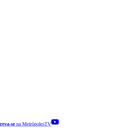
reva-se
na MetrópolesTV