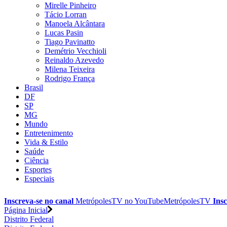
Mirelle Pinheiro
Tácio Lorran
Manoela Alcântara
Lucas Pasin
Tiago Pavinatto
Demétrio Vecchioli
Reinaldo Azevedo
Milena Teixeira
Rodrigo França
Brasil
DF
SP
MG
Mundo
Entretenimento
Vida & Estilo
Saúde
Ciência
Esportes
Especiais
Inscreva-se no canal
MetrópolesTV no
YouTube
MetrópolesTV
Insc
Página Inicial
Distrito Federal