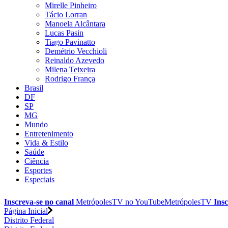
Mirelle Pinheiro
Tácio Lorran
Manoela Alcântara
Lucas Pasin
Tiago Pavinatto
Demétrio Vecchioli
Reinaldo Azevedo
Milena Teixeira
Rodrigo França
Brasil
DF
SP
MG
Mundo
Entretenimento
Vida & Estilo
Saúde
Ciência
Esportes
Especiais
Inscreva-se no canal
MetrópolesTV no
YouTube
MetrópolesTV
Insc
Página Inicial
Distrito Federal