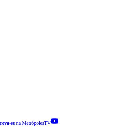
reva-se
na MetrópolesTV