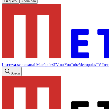
Eu quero!
Agora não
Inscreva-se no canal
MetrópolesTV no
YouTube
MetrópolesTV
Insc
Busca