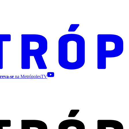
reva-se
na MetrópolesTV