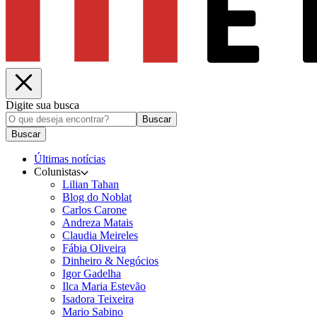
Digite sua busca
Buscar
Buscar
Últimas notícias
Colunistas
Lilian Tahan
Blog do Noblat
Carlos Carone
Andreza Matais
Claudia Meireles
Fábia Oliveira
Dinheiro & Negócios
Igor Gadelha
Ilca Maria Estevão
Isadora Teixeira
Mario Sabino