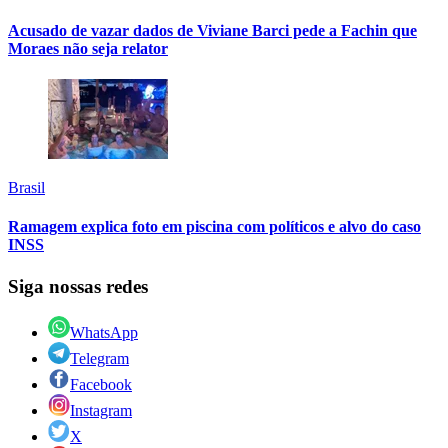
Acusado de vazar dados de Viviane Barci pede a Fachin que
Moraes não seja relator
Brasil
Ramagem explica foto em piscina com políticos e alvo do caso
INSS
Siga nossas redes
WhatsApp
Telegram
Facebook
Instagram
X