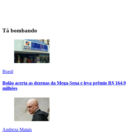
Tá bombando
Brasil
Bolão acerta as dezenas da Mega-Sena e leva prêmio R$ 164,9
milhões
Andreza Matais