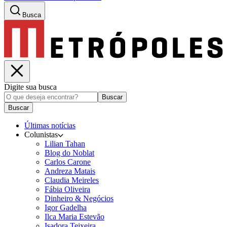
Busca
Digite sua busca
Buscar
Buscar
Últimas notícias
Colunistas
Lilian Tahan
Blog do Noblat
Carlos Carone
Andreza Matais
Claudia Meireles
Fábia Oliveira
Dinheiro & Negócios
Igor Gadelha
Ilca Maria Estevão
Isadora Teixeira