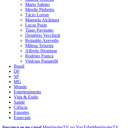
Mario Sabino
Mirelle Pinheiro
Tácio Lorran
Manoela Alcântara
Lucas Pasin
Tiago Pavinatto
Demétrio Vecchioli
Reinaldo Azevedo
Milena Teixeira
Alfredo Henrique
Rodrigo França
Vinícius Passarelli
Brasil
DF
SP
MG
Mundo
Entretenimento
Vida & Estilo
Saúde
Ciência
Esportes
Especiais
Inscreva-se no canal
MetrópolesTV no
YouTube
MetrópolesTV