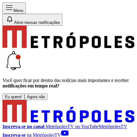
Menu
Ative nossas notificações
Você quer ficar por dentro das notícias mais importantes e receber
notificações em tempo real?
Eu quero!
Agora não
Inscreva-se no canal
MetrópolesTV no
YouTube
MetrópolesTV
Inscreva-se
na MetrópolesTV