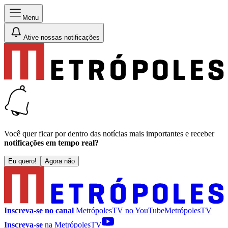
Menu
Ative nossas notificações
Você quer ficar por dentro das notícias mais importantes e receber
notificações em tempo real?
Eu quero!
Agora não
Inscreva-se no canal
MetrópolesTV no
YouTube
MetrópolesTV
Inscreva-se
na MetrópolesTV