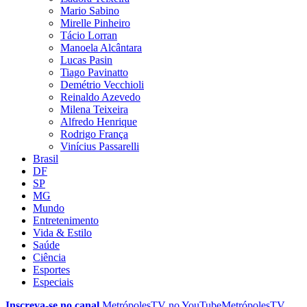
Mario Sabino
Mirelle Pinheiro
Tácio Lorran
Manoela Alcântara
Lucas Pasin
Tiago Pavinatto
Demétrio Vecchioli
Reinaldo Azevedo
Milena Teixeira
Alfredo Henrique
Rodrigo França
Vinícius Passarelli
Brasil
DF
SP
MG
Mundo
Entretenimento
Vida & Estilo
Saúde
Ciência
Esportes
Especiais
Inscreva-se no canal
MetrópolesTV no
YouTube
MetrópolesTV