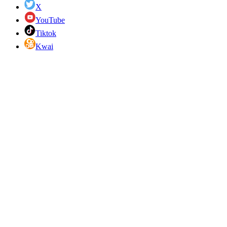
X
YouTube
Tiktok
Kwai