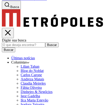
Busca
Digite sua busca
Buscar
Buscar
Últimas notícias
Colunistas
Lilian Tahan
Blog do Noblat
Carlos Carone
Andreza Matais
Claudia Meireles
Fábia Oliveira
Dinheiro & Negócios
Igor Gadelha
Ilca Maria Estevão
Isadora Teixeira