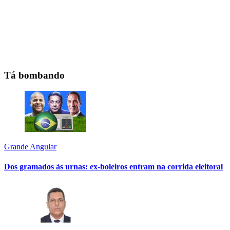
Tá bombando
Grande Angular
Dos gramados às urnas: ex-boleiros entram na corrida eleitoral