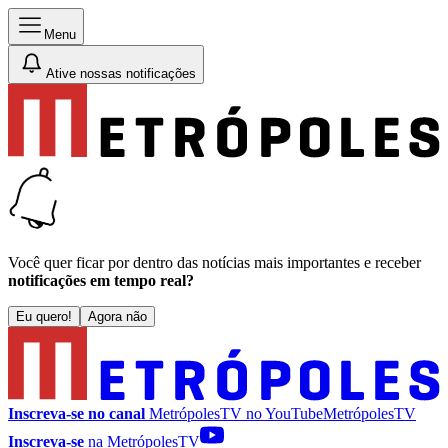
Menu
Ative nossas notificações
Você quer ficar por dentro das notícias mais importantes e receber
notificações em tempo real?
Eu quero!
Agora não
Inscreva-se no canal
MetrópolesTV no
YouTube
MetrópolesTV
Inscreva-se
na MetrópolesTV