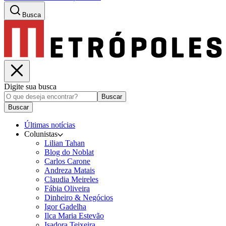
Busca
Digite sua busca
Buscar
Buscar
Últimas notícias
Colunistas
Lilian Tahan
Blog do Noblat
Carlos Carone
Andreza Matais
Claudia Meireles
Fábia Oliveira
Dinheiro & Negócios
Igor Gadelha
Ilca Maria Estevão
Isadora Teixeira