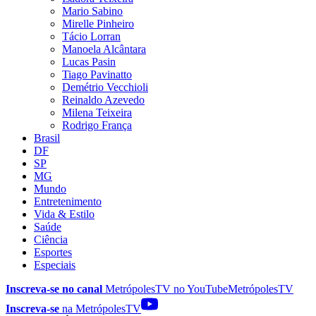
Mario Sabino
Mirelle Pinheiro
Tácio Lorran
Manoela Alcântara
Lucas Pasin
Tiago Pavinatto
Demétrio Vecchioli
Reinaldo Azevedo
Milena Teixeira
Rodrigo França
Brasil
DF
SP
MG
Mundo
Entretenimento
Vida & Estilo
Saúde
Ciência
Esportes
Especiais
Inscreva-se no canal
MetrópolesTV no
YouTube
MetrópolesTV
Inscreva-se
na MetrópolesTV