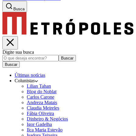
Busca
Digite sua busca
Buscar
Buscar
Últimas notícias
Colunistas
Lilian Tahan
Blog do Noblat
Carlos Carone
Andreza Matais
Claudia Meireles
Fábia Oliveira
Dinheiro & Negócios
Igor Gadelha
Ilca Maria Estevão
Isadora Teixeira