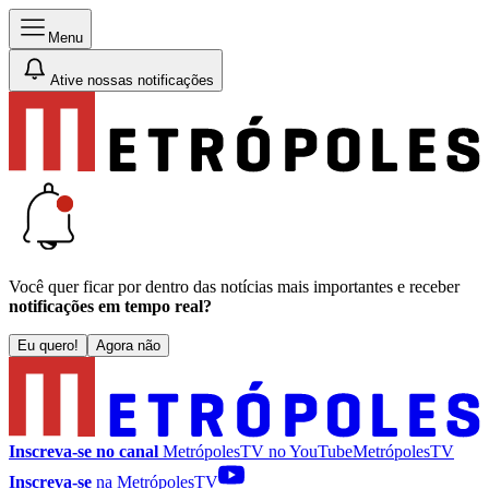
Menu
Ative nossas notificações
Você quer ficar por dentro das notícias mais importantes e receber
notificações em tempo real?
Eu quero!
Agora não
Inscreva-se no canal
MetrópolesTV no
YouTube
MetrópolesTV
Inscreva-se
na MetrópolesTV