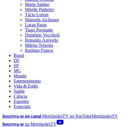
Mario Sabino
Mirelle Pinheiro
Tácio Lorran
Manoela Alcântara
Lucas Pasin
Tiago Pavinatto
Demétrio Vecchioli
Reinaldo Azevedo
Milena Teixeira
Rodrigo França
Brasil
DF
SP
MG
Mundo
Entretenimento
Vida & Estilo
Saúde
Ciência
Esportes
Especiais
Inscreva-se no canal
MetrópolesTV no
YouTube
MetrópolesTV
Inscreva-se
na MetrópolesTV