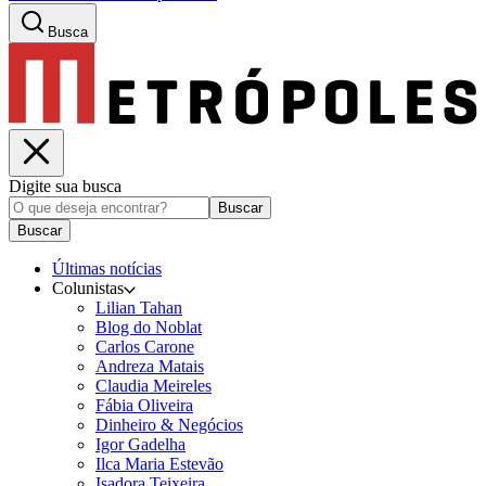
Busca
Digite sua busca
Buscar
Buscar
Últimas notícias
Colunistas
Lilian Tahan
Blog do Noblat
Carlos Carone
Andreza Matais
Claudia Meireles
Fábia Oliveira
Dinheiro & Negócios
Igor Gadelha
Ilca Maria Estevão
Isadora Teixeira