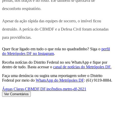
pernas, nos braços e no rosto. Ele também se queixava de
desconforto respiratório.
Apesar da ação rápida das equipes de socorro, o imóvel ficou
destruído. A perícia do CBMDF e a Defesa Civil foram acionadas
para providências.
Quer ficar ligado em tudo o que rola no quadradinho? Siga o
perfil
do Metrópoles DF no Instagram
.
Receba notícias do Distrito Federal no seu WhatsApp e fique por
dentro de tudo. Basta acessar o
canal de notícias do Metrópoles DF.
Faça uma denúncia ou sugira uma reportagem sobre o Distrito
Federal por meio do
WhatsApp do Metrópoles DF
: (61) 9119-8884.
Águas Claras
,
CBMDF
,
DF
,
incêndios
,
metro-df-2021
Ver Comentários