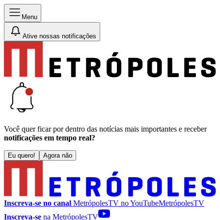
Menu
Ative nossas notificações
Você quer ficar por dentro das notícias mais importantes e receber
notificações em tempo real?
Eu quero!
Agora não
Inscreva-se no canal
MetrópolesTV no
YouTube
MetrópolesTV
Inscreva-se
na MetrópolesTV