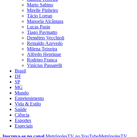
Mario Sabino
Mirelle Pinheiro
Tácio Lorran
Manoela Alcântara
Lucas Pasin
Tiago Pavinatto
Demétrio Vecchioli
Reinaldo Azevedo
Milena Teixeira
Alfredo Henrique
Rodrigo França
Vinícius Passarelli
Brasil
DF
SP
MG
Mundo
Entretenimento
Vida & Estilo
Saúde
Ciência
Esportes
Especiais
Inscreva-se no canal
MetrópolesTV no
YouTube
MetrópolesTV