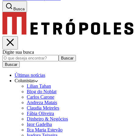
Busca
Digite sua busca
Buscar
Buscar
Últimas notícias
Colunistas
Lilian Tahan
Blog do Noblat
Carlos Carone
Andreza Matais
Claudia Meireles
Fábia Oliveira
Dinheiro & Negócios
Igor Gadelha
Ilca Maria Estevão
Isadora Teixeira