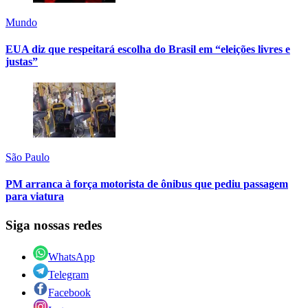
Mundo
EUA diz que respeitará escolha do Brasil em “eleições livres e
justas”
São Paulo
PM arranca à força motorista de ônibus que pediu passagem
para viatura
Siga nossas redes
WhatsApp
Telegram
Facebook