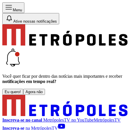
Menu
Ative nossas notificações
Você quer ficar por dentro das notícias mais importantes e receber
notificações em tempo real?
Eu quero!
Agora não
Inscreva-se no canal
MetrópolesTV no
YouTube
MetrópolesTV
Inscreva-se
na MetrópolesTV