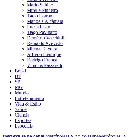
Mario Sabino
Mirelle Pinheiro
Tácio Lorran
Manoela Alcântara
Lucas Pasin
Tiago Pavinatto
Demétrio Vecchioli
Reinaldo Azevedo
Milena Teixeira
Alfredo Henrique
Rodrigo França
Vinícius Passarelli
Brasil
DF
SP
MG
Mundo
Entretenimento
Vida & Estilo
Saúde
Ciência
Esportes
Especiais
Inscreva-se no canal
MetrópolesTV no
YouTube
MetrópolesTV