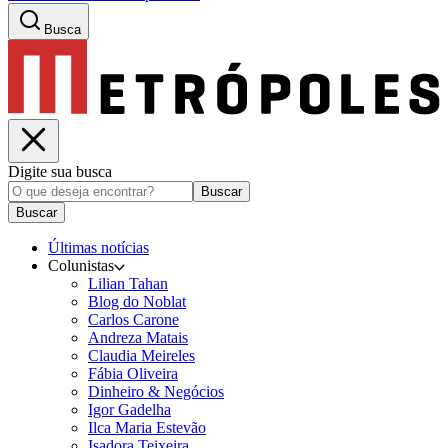
Busca
Digite sua busca
Buscar
Buscar
Últimas notícias
Colunistas
Lilian Tahan
Blog do Noblat
Carlos Carone
Andreza Matais
Claudia Meireles
Fábia Oliveira
Dinheiro & Negócios
Igor Gadelha
Ilca Maria Estevão
Isadora Teixeira