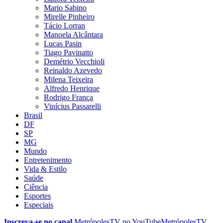
Mario Sabino
Mirelle Pinheiro
Tácio Lorran
Manoela Alcântara
Lucas Pasin
Tiago Pavinatto
Demétrio Vecchioli
Reinaldo Azevedo
Milena Teixeira
Alfredo Henrique
Rodrigo França
Vinícius Passarelli
Brasil
DF
SP
MG
Mundo
Entretenimento
Vida & Estilo
Saúde
Ciência
Esportes
Especiais
Inscreva-se no canal
MetrópolesTV no
YouTube
MetrópolesTV