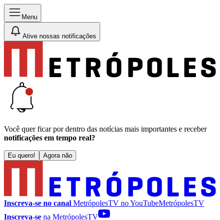
Menu
Ative nossas notificações
Você quer ficar por dentro das notícias mais importantes e receber
notificações em tempo real?
Eu quero!
Agora não
Inscreva-se no canal
MetrópolesTV no
YouTube
MetrópolesTV
Inscreva-se
na MetrópolesTV