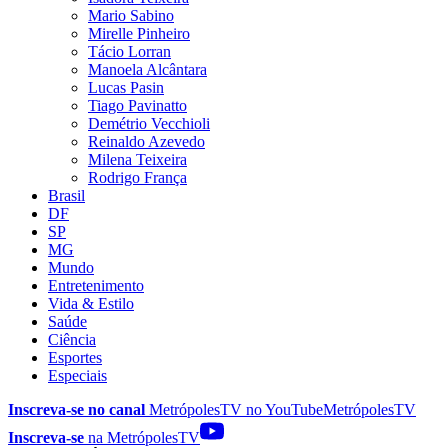
Mario Sabino
Mirelle Pinheiro
Tácio Lorran
Manoela Alcântara
Lucas Pasin
Tiago Pavinatto
Demétrio Vecchioli
Reinaldo Azevedo
Milena Teixeira
Rodrigo França
Brasil
DF
SP
MG
Mundo
Entretenimento
Vida & Estilo
Saúde
Ciência
Esportes
Especiais
Inscreva-se no canal
MetrópolesTV no
YouTube
MetrópolesTV
Inscreva-se
na MetrópolesTV