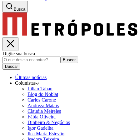
Busca
Digite sua busca
Buscar
Buscar
Últimas notícias
Colunistas
Lilian Tahan
Blog do Noblat
Carlos Carone
Andreza Matais
Claudia Meireles
Fábia Oliveira
Dinheiro & Negócios
Igor Gadelha
Ilca Maria Estevão
Isadora Teixeira