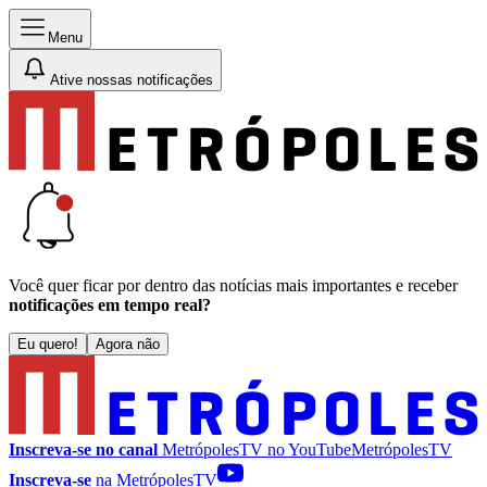
Menu
Ative nossas notificações
Você quer ficar por dentro das notícias mais importantes e receber
notificações em tempo real?
Eu quero!
Agora não
Inscreva-se no canal
MetrópolesTV no
YouTube
MetrópolesTV
Inscreva-se
na MetrópolesTV