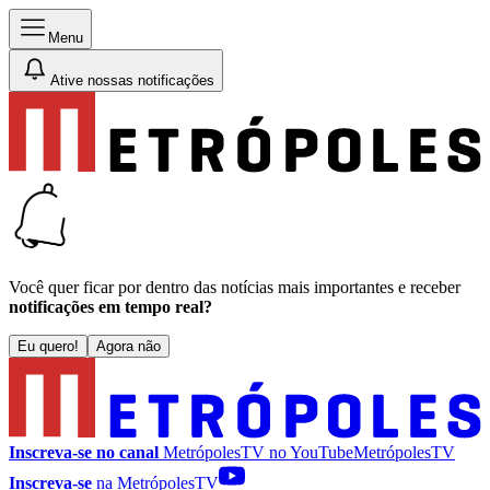
Menu
Ative nossas notificações
Você quer ficar por dentro das notícias mais importantes e receber
notificações em tempo real?
Eu quero!
Agora não
Inscreva-se no canal
MetrópolesTV no
YouTube
MetrópolesTV
Inscreva-se
na MetrópolesTV