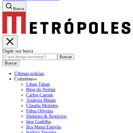
Busca
Digite sua busca
Buscar
Buscar
Últimas notícias
Colunistas
Lilian Tahan
Blog do Noblat
Carlos Carone
Andreza Matais
Claudia Meireles
Fábia Oliveira
Dinheiro & Negócios
Igor Gadelha
Ilca Maria Estevão
Isadora Teixeira