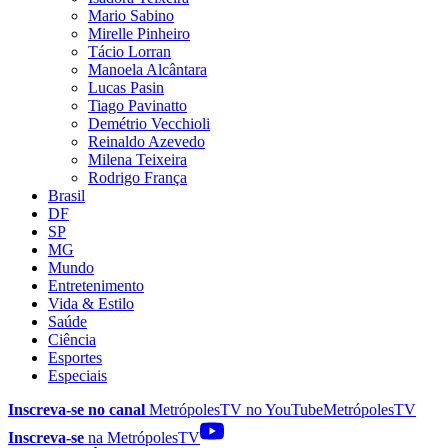
Mario Sabino
Mirelle Pinheiro
Tácio Lorran
Manoela Alcântara
Lucas Pasin
Tiago Pavinatto
Demétrio Vecchioli
Reinaldo Azevedo
Milena Teixeira
Rodrigo França
Brasil
DF
SP
MG
Mundo
Entretenimento
Vida & Estilo
Saúde
Ciência
Esportes
Especiais
Inscreva-se no canal
MetrópolesTV no
YouTube
MetrópolesTV
Inscreva-se
na MetrópolesTV