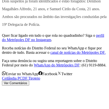
Dois suspeitos já foram identificados e estão foragidos: Denilson
Magalhães Alfredo, 21 anos, e Samuel Cirilo da Costa, 21 anos.
Ambos são procurados no âmbito das investigações conduzidas pela
19ª Delegacia de Polícia.
Quer ficar ligado em tudo o que rola no quadradinho? Siga o
perfil
do Metrópoles DF no Instagram
.
Receba notícias do Distrito Federal no seu WhatsApp e fique por
dentro de tudo. Basta acessar o
canal de notícias do Metrópoles DF.
Faça uma denúncia ou sugira uma reportagem sobre o Distrito
Federal por meio do
WhatsApp do Metrópoles DF
: (61) 9119-8884.
Enviar no WhatsApp
Facebook
Twitter
Ceilândia
,
PCDF
,
Tiroteio
Ver Comentários