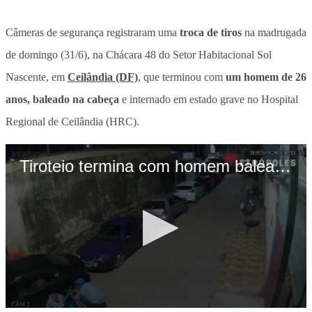
Câmeras de segurança registraram uma
troca de tiros
na madrugada
de domingo (31/6), na Chácara 48 do Setor Habitacional Sol
Nascente, em
Ceilândia (DF)
, que terminou com
um homem de 26
anos, baleado na cabeça
e internado em estado grave no Hospital
Regional de Ceilândia (HRC).